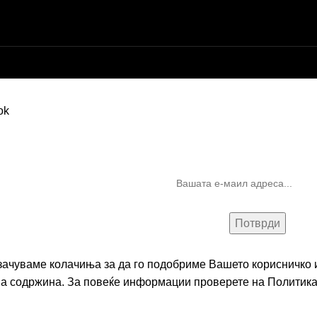
Бесплатна достава до дома за нарачки над 9.000,00 ден.
10% попуст на прва нарачк
запишување на билтен
(Newsletter)
 зачуваме колачиња за да го подобриме Вашето корисничко и
на содржина. За повеќе информации проверете на
Политика