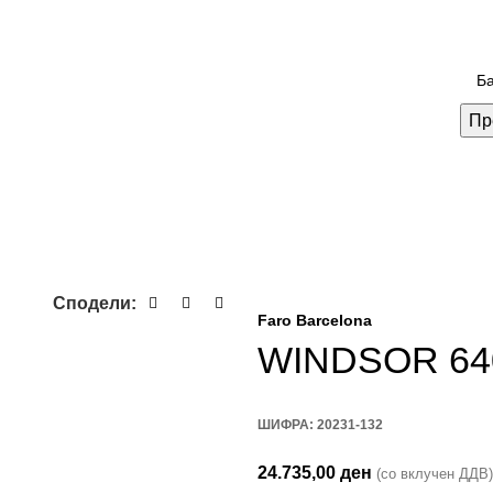
Пр
Сподели:
Faro Barcelona
WINDSOR 64
ШИФРА:
20231-132
24.735,00
ден
(со вклучен ДДВ)