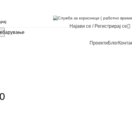
Служба за корисници ( работно време
Најави се / Регистрирај се
ебарување
Проекти
Блог
Конта
0