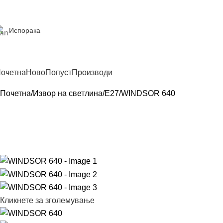
Испорака
очетна
Ново
Попуст
Производи
Почетна
Извор на светлина
E27
WINDSOR 640
Кликнете за зголемување