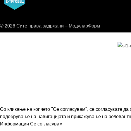
© 2026 Сите права задржани – МодуларФорм
Со кликање на копчето "Се согласувам", се согласувате да
подобрување на навигацијата и прикажување на релевант
Информации
Се согласувам