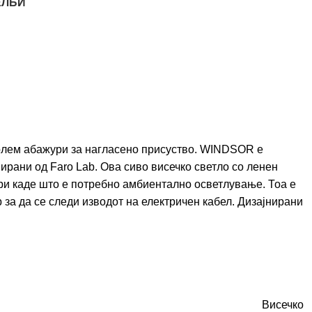
ЕЛБИ
олем абажури за нагласено присуство. WINDSOR е
нирани од Faro Lab. Ова сиво висечко светло со ленен
ри каде што е потребно амбиентално осветлување. Тоа е
р за да се следи изводот на електричен кабел. Дизајнирани
Висечко