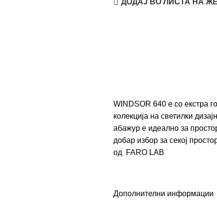
ДОДАЈ ВО ЛИСТА НА Ж
WINDSOR 640 е со екстра г
колекција на светилки дизај
абажур е идеално за просто
добар избор за секој просто
од
FARO LAB
Дополнителни информации