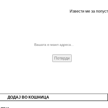
Извести ме за попуст
10% попуст на прва нарачка за
запишување на билтенот
(Newsletter)
ДОДАЈ ВО КОШНИЦА