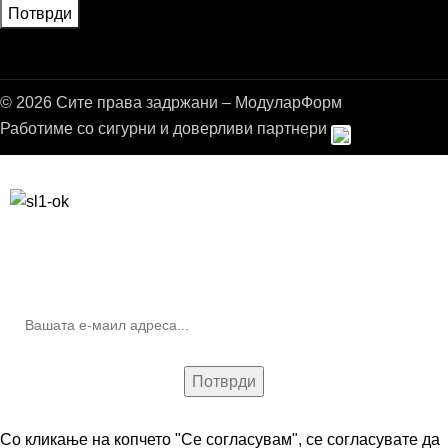
© 2026 Сите права задржани – МодуларФорм
Работиме со сигурни и доверливи партнери
Бесплатна достава до дома за нарачки над 9.000,00 ден.
10% попуст на прва нарачка за запишување на билтенот
(Newsletter)
Со кликање на копчето "Се согласувам", се согласувате да