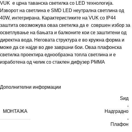
VUK е црна таванска светилка со LED технологија.
Изворот на светлина е SMD LED неутрална светлина од
40W, интегрирана. Карактеристиките на VUK со IP44
заштита овозможува оваа светилка да е совршен избор за
осветлување на бањата и балконите кои се заштитени од
директна вода. Неговата структура е во кружна форма и
може да се најде во две завршни бои. Оваа плафонска
светилка проектира еднообразна топла светлина и е
изработена од челик со стаклен дифузер PMMA
Дополнителни информации
Ѕид
,
МОНТАЖА
Надградно
,
Плафон