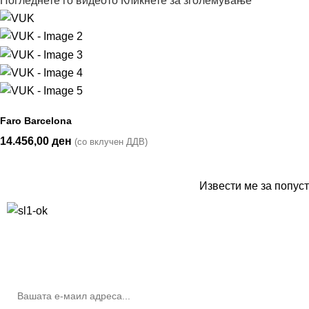
Погледнете го видеото
Кликнете за зголемување
Faro Barcelona
14.456,00
ден
(со вклучен ДДВ)
Извести ме за попуст
10% попуст на прва нарачка за запишување на билтенот
(Newsletter)