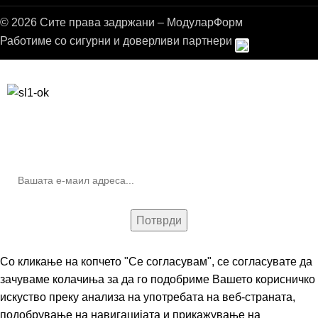
© 2026 Сите права задржани – МодуларФорм
Работиме со сигурни и доверливи партнери
Бесплатна достава до дома за нарачки над 9.000,00 ден.
10% попуст на прва нарачка за запишување на билтенот
(Newsletter)
Со кликање на копчето "Се согласувам", се согласувате да
зачуваме колачиња за да го подобриме Вашето корисничко
искуство преку анализа на употребата на веб-страната,
подобрување на навигацијата и прикажување на