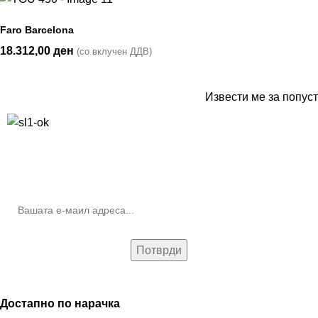
Faro Barcelona
18.312,00
ден
(со вклучен ДДВ)
Извести ме за попуст
10% попуст на прва нарачка за запишување на билтенот
(Newsletter)
Достапно по нарачка