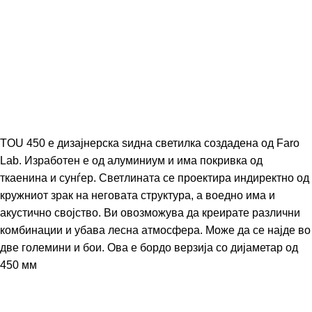
TOU 450 е дизајнерска ѕидна светилка создадена од Faro
Lab. Изработен е од алуминиум и има покривка од
ткаенина и сунѓер. Светлината се проектира индиректно од
кружниот зрак на неговата структура, а воедно има и
акустично својство. Ви овозможува да креирате различни
комбинации и убава лесна атмосфера. Може да се најде во
две големини и бои. Ова е бордо верзија со дијаметар од
450 мм