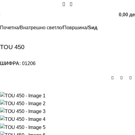
0,00
д
Почетна
Внатрешно светло
Површина
Sид
TOU 450
ШИФРА:
01206