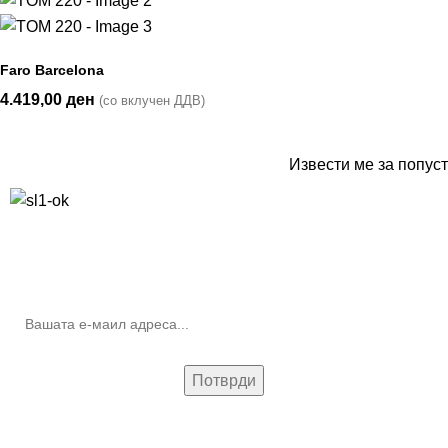
Faro Barcelona
4.419,00
ден
(со вклучен ДДВ)
Извести ме за попуст
10% попуст на прва нарачка за запишување на билтенот
(Newsletter)