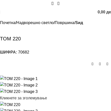
0,00
д
Почетна
Надворешно светло
Површина
Ѕид
TOM 220
ШИФРА:
70682
Кликнете за зголемување