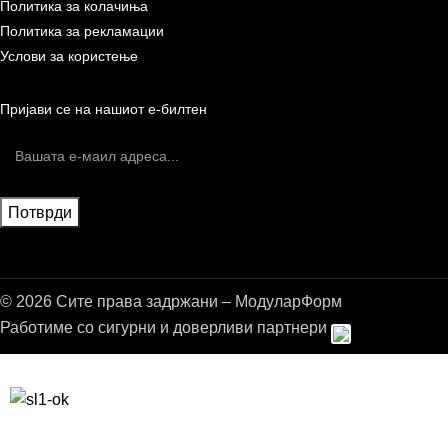
Политика за колачиња
Политика за рекламации
Услови за користење
Пријави се на нашиот е-билтен
© 2026 Сите права задржани – МодуларФорм
Работиме со сигурни и доверливи партнери
Бесплатна достава до дома за нарачки над 9.000,00 ден.
10% попуст на прва нарачка за запишување на билтенот