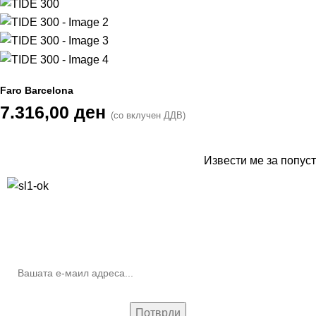
Faro Barcelona
7.316,00
ден
(со вклучен ДДВ)
Извести ме за попуст
10% попуст на прва нарачка за запишување на билтенот
(Newsletter)