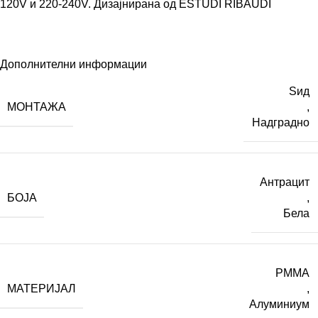
120V и 220-240V. Дизајнирана од
ESTUDI RIBAUDÍ
Дополнителни информации
Ѕид
МОНТАЖА
,
Надградно
Антрацит
БОЈА
,
Бела
PMMA
МАТЕРИЈАЛ
,
Алуминиум