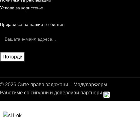
Политика за рекламации
Услови за користење
Пријави се на нашиот е-билтен
© 2026 Сите права задржани – МодуларФорм
Работиме со сигурни и доверливи партнери
Бесплатна достава до дома за нарачки над 9.000,00 ден.
10% попуст на прва нарачка за запишување на билтенот
(Newsletter)