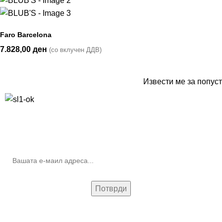
Faro Barcelona
7.828,00
ден
(со вклучен ДДВ)
Извести ме за попуст
10% попуст на прва нарачка за запишување на билтенот
(Newsletter)