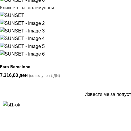
Кликнете за зголемување
Faro Barcelona
7.316,00
ден
(со вклучен ДДВ)
Извести ме за попуст
10% попуст на прва нарачка за запишување на билтенот
(Newsletter)