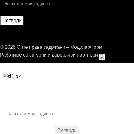
© 2026 Сите права задржани – МодуларФорм
Работиме со сигурни и доверливи партнери
Бесплатна достава до дома за нарачки над 9.000,00 ден.
10% попуст на прва нарачка за запишување на билтенот
(Newsletter)