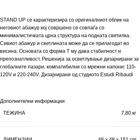
STAND UP се карактеризира со оригиналниот облик на
неговиот абажур кој совршено се совпаѓа со
минималистичката црна структура на подната светилка.
Сивиот абажур и светлината може да се прилагодат во
висина. Основата со форма Т му дава стабилност и
препознатливост. Решенија за осветлување дизајнирани за
глобалните пазари, компатибилни со мрежни напони: 110-
120V и 220-240V. Дизајнирани од студиото Estudi Ribaudi
Дополнителни информации
ТЕЖИНА
7,80 кг
ДИМЕНЗИИ
48 × 48 × 151 cm