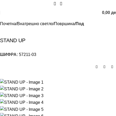
0,00
д
Почетна
Внатрешно светло
Површина
Под
STAND UP
ШИФРА:
57211-03