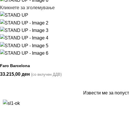
Кликнете за зголемување
Faro Barcelona
33.215,00
ден
(со вклучен ДДВ)
Извести ме за попуст
10% попуст на прва нарачка за запишување на билтенот
(Newsletter)