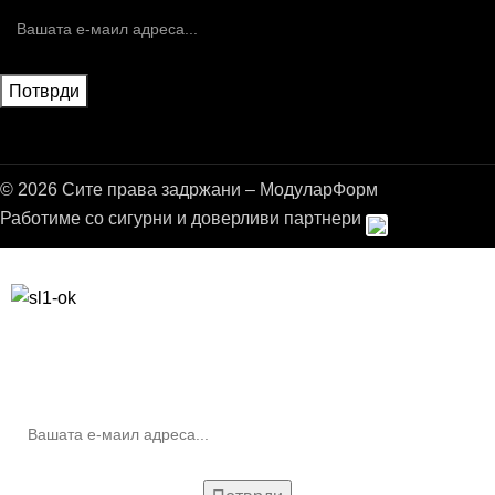
© 2026 Сите права задржани – МодуларФорм
Работиме со сигурни и доверливи партнери
Бесплатна достава до дома за нарачки над 9.000,00 ден.
10% попуст на прва нарачка за запишување на билтенот
(Newsletter)