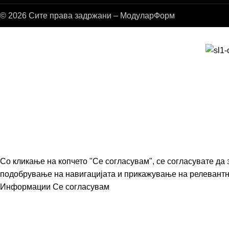
© 2026 Сите права задржани – МодуларФорм
Со кликање на копчето "Се согласувам", се согласувате да
подобрување на навигацијата и прикажување на релевант
Информации
Се согласувам