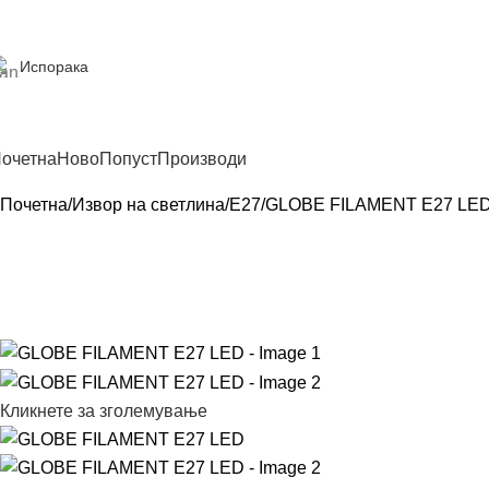
Испорака
очетна
Ново
Попуст
Производи
Почетна
Извор на светлина
E27
GLOBE FILAMENT E27 LE
Кликнете за зголемување