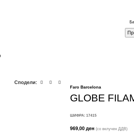
Пр
D
Сподели:
Faro Barcelona
GLOBE FILA
ШИФРА:
17415
969,00
ден
(со вклучен ДДВ)