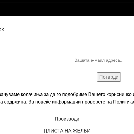
Бесплатна достава до дома за нарачки над 9.000,00 ден.
10% попуст на прва нарачк
запишување на билтен
(Newsletter)
 зачуваме колачиња за да го подобриме Вашето корисничко и
на содржина. За повеќе информации проверете на
Политика
Производи
ЛИСТА НА ЖЕЛБИ