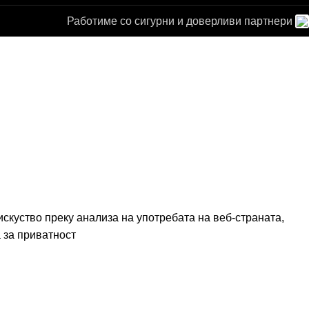
Работиме со сигурни и доверливи партнери
а за
от
скуство преку анализа на употребата на веб-страната,
 за приватност