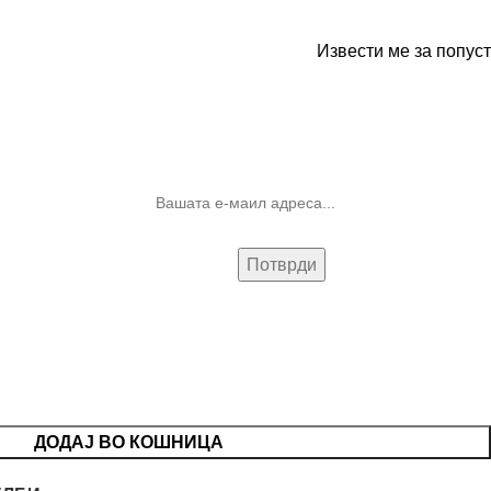
Извести ме за попуст
10% попуст на прва нарачка за
запишување на билтенот
(Newsletter)
ДОДАЈ ВО КОШНИЦА