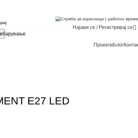
Служба за корисници ( работно време
Најави се / Регистрирај се
ебарување
Проекти
Блог
Конта
MENT E27 LED