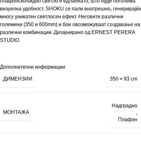
плафонско/ѕидно светло е вдлабнато, што нуди поголема
визуелна удобност. SHOKU се пали внатрешно, генерирајќи
многу уникатен светлосен ефект. Неговите различни
големини (350 и 600mm) и бои овозможуваат создавање на
различни комбинации. Дизајнирано од
ERNEST PERERA
STUDIO
Дополнителни информации
ДИМЕНЗИИ
350 × 93 cm
Надградно
МОНТАЖА
,
Плафон