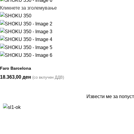
Кликнете за зголемување
Faro Barcelona
18.363,00
ден
(со вклучен ДДВ)
Извести ме за попуст
10% попуст на прва нарачка за запишување на билтенот
(Newsletter)