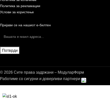
Политика за рекламации
Услови за користење
Пријави се на нашиот е-билтен
© 2026 Сите права задржани – МодуларФорм
Работиме со сигурни и доверливи партнери
Бесплатна достава до дома за нарачки над 9.000,00 ден.
10% попуст на прва нарачка за запишување на билтенот