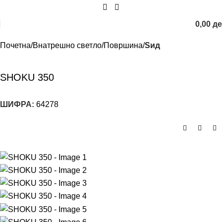
0,00
д
Почетна
Внатрешно светло
Површина
Sид
SHOKU 350
ШИФРА:
64278