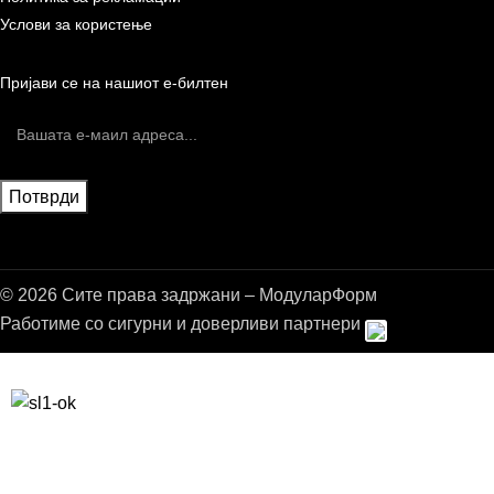
Услови за користење
Пријави се на нашиот е-билтен
© 2026 Сите права задржани – МодуларФорм
Работиме со сигурни и доверливи партнери
Бесплатна достава до дома за нарачки над 9.000,00 ден.
10% попуст на прва нарачка за запишување на билтенот
(Newsletter)