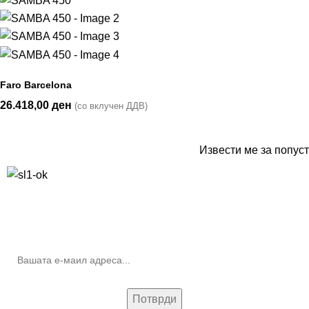
Faro Barcelona
26.418,00
ден
(со вклучен ДДВ)
Извести ме за попуст
10% попуст на прва нарачка за запишување на билтенот
(Newsletter)