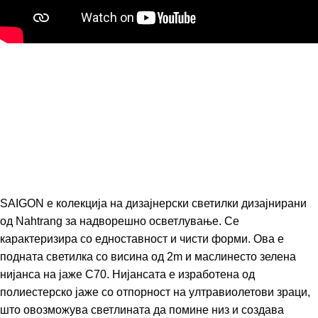
SAIGON е колекција на дизајнерски светилки дизајнирани
од Nahtrang за надворешно осветлување. Се
карактеризира со едноставност и чисти форми. Ова е
подната светилка со висина од 2m и маслинесто зелена
нијанса на јаже C70. Нијансата е изработена од
полиестерско јаже со отпорност на ултравиолетови зраци,
што овозможува светлината да помине низ и создава