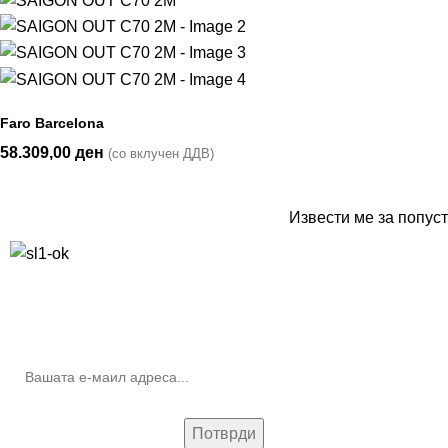
Faro Barcelona
58.309,00
ден
(со вклучен ДДВ)
Извести ме за попуст
10% попуст на прва нарачка за запишување на билтенот
(Newsletter)