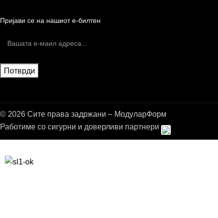
Пријави се на нашиот е-билтен
© 2026 Сите права задржани – МодуларФорм
Работиме со сигурни и доверливи партнери
Бесплатна достава до дома за нарачки над 9.000,00 ден.
10% попуст на прва нарачка за запишување на билтенот
(Newsletter)