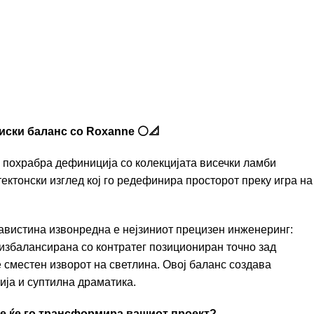
иски баланс со Roxanne ⚪📐
похрабра дефиниција со колекцијата висечки ламби
ктонски изглед кој го редефинира просторот преку игра на
авистина извонредна е нејзиниот прецизен инженеринг:
 избалансирана со контратег позициониран точно зад
 сместен изворот на светлина. Овој баланс создава
ија и суптилна драматика.
e ќе го трансформира вашиот проект?