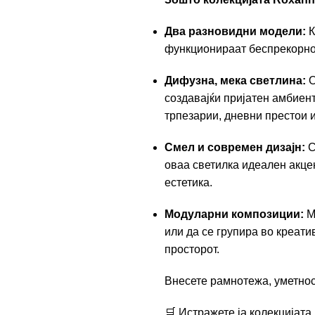
Два разновидни модели:
К
функционираат беспрекорно 
Дифузна, мека светлина:
О
создавајќи пријатен амбиен
трпезарии, дневни престои 
Смел и современ дизајн:
С
оваа светилка идеален акце
естетика.
Модуларни композиции:
М
или да се групира во креати
просторот.
Внесете рамнотежа, уметнос
🛒 Истражете ја колекцијата 