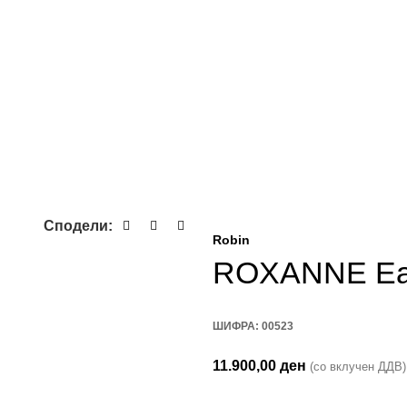
Сподели:
Robin
ROXANNE Ea
ШИФРА:
00523
11.900,00
ден
(со вклучен ДДВ)