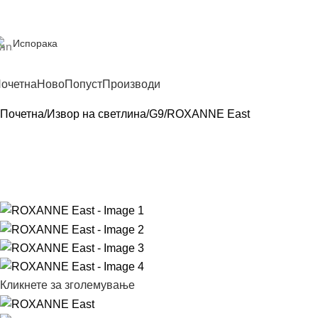
Испорака
очетна
Ново
Попуст
Производи
Почетна
Извор на светлина
G9
ROXANNE East
Кликнете за зголемување