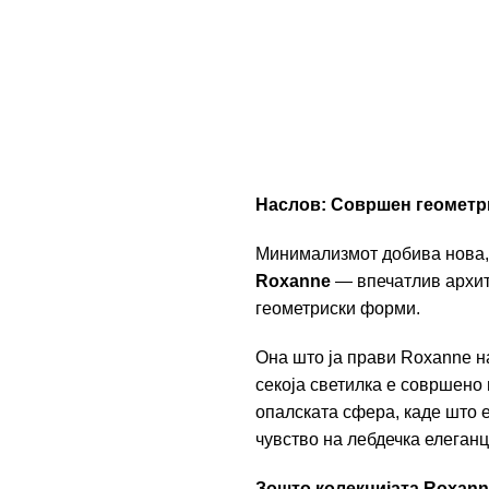
Наслов: Совршен геометр
Минимализмот добива нова, 
Roxanne
— впечатлив архите
геометриски форми.
Она што ја прави Roxanne н
секоја светилка е совршено
опалската сфера, каде што е
чувство на лебдечка елеганц
Зошто колекцијата Roxann