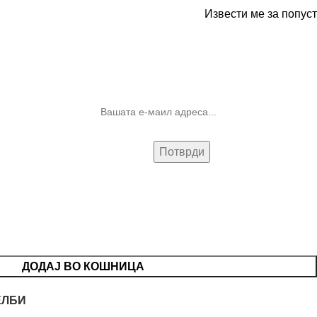
Извести ме за попуст
10% попуст на прва нарачка за
запишување на билтенот
(Newsletter)
ДОДАЈ ВО КОШНИЦА
ЕЛБИ