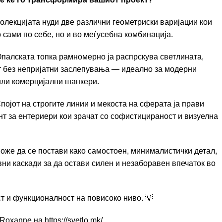
олекцијата нуди две различни геометриски варијации кои
сами по себе, но и во меѓусебна комбинација.
палската топка рамномерно ја распрскува светлината,
т без непријатни заслепувања — идеално за модерни
или комерцијални шанкери.
појот на строгите линии и мекоста на сферата ја прави
нт за ентериери кои зрачат со софистицираност и визуелна
оже да се постави како самостоен, минималистички детал,
вни каскади за да остави силен и незаборавен впечаток во
т и функционалност на повисоко ниво. 💡
Roxanne на https://svetlo.mk/