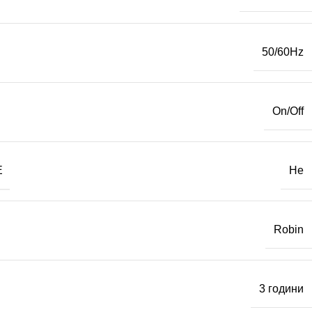
50/60Hz
On/Off
Е
Не
Robin
3 години