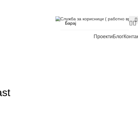
Служба за корисници ( работно време
Проекти
Блог
Конта
st