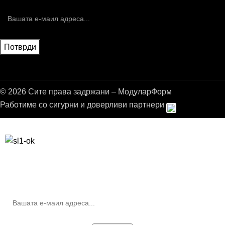
© 2026 Сите права задржани – МодуларФорм
Работиме со сигурни и доверливи партнери
Бесплатна достава до дома за нарачки над 9.000,00 ден.
10% попуст на прва нарачка за запишување на билтенот
(Newsletter)