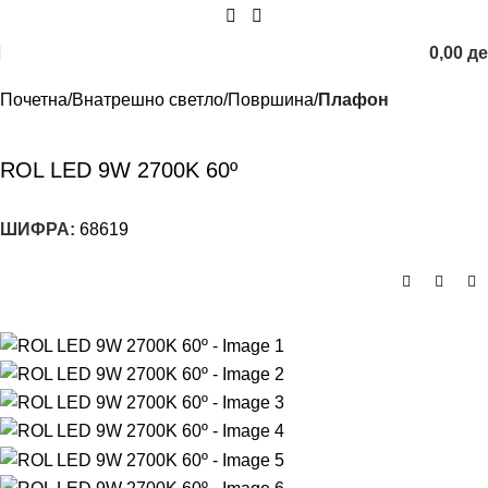
0,00
д
Почетна
Внатрешно светло
Површина
Плафон
ROL LED 9W 2700K 60º
ШИФРА:
68619