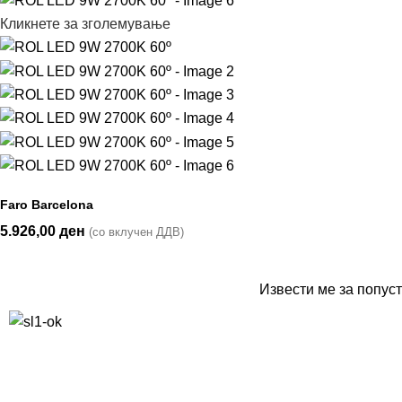
Кликнете за зголемување
Faro Barcelona
5.926,00
ден
(со вклучен ДДВ)
Извести ме за попуст
10% попуст на прва нарачка за запишување на билтенот
(Newsletter)