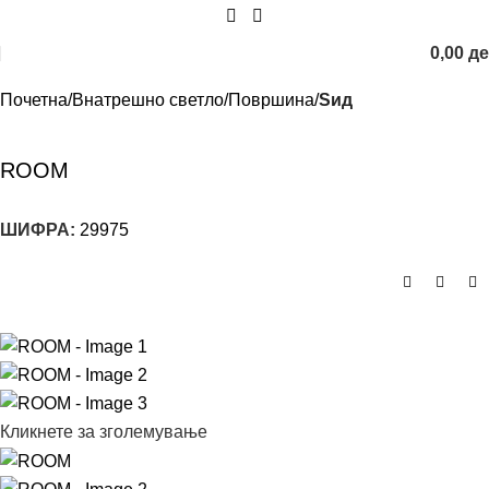
0,00
д
Почетна
Внатрешно светло
Површина
Sид
ROOM
ШИФРА:
29975
Кликнете за зголемување