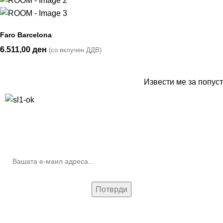
Faro Barcelona
6.511,00
ден
(со вклучен ДДВ)
Извести ме за попуст
10% попуст на прва нарачка за запишување на билтенот
(Newsletter)