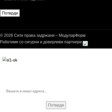
© 2026 Сите права задржани – МодуларФорм
Работиме со сигурни и доверливи партнери
Бесплатна достава до дома за нарачки над 9.000,00 ден.
10% попуст на прва нарачка за запишување на билтенот
(Newsletter)