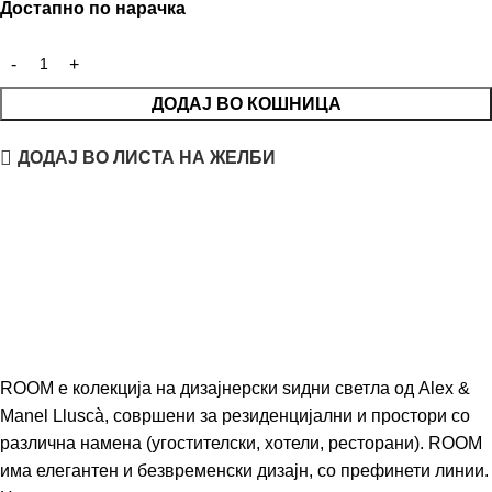
Достапно по нарачка
ДОДАЈ ВО КОШНИЦА
ДОДАЈ ВО ЛИСТА НА ЖЕЛБИ
ROOM е колекција на дизајнерски ѕидни светла од Alex &
Manel Lluscà, совршени за резиденцијални и простори со
различна намена (угостителски, хотели, ресторани). ROOM
има елегантен и безвременски дизајн, со префинети линии.