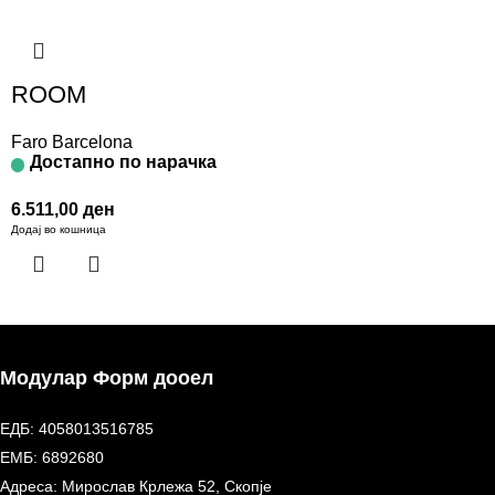
ROOM
Faro Barcelona
Достапно по нарачка
6.511,00
ден
Додај во кошница
Модулар Форм дооел
ЕДБ: 4058013516785
ЕМБ: 6892680
Адреса: Мирослав Крлежа 52, Скопје