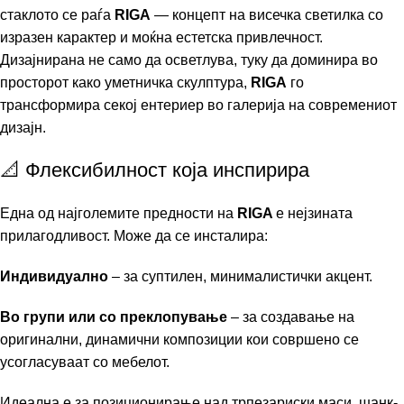
стаклото се раѓа
RIGA
— концепт на висечка светилка со
изразен карактер и моќна естетска привлечност.
Дизајнирана не само да осветлува, туку да доминира во
просторот како уметничка скулптура,
RIGA
го
трансформира секој ентериер во галерија на современиот
дизајн.
📐 Флексибилност која инспирира
Една од најголемите предности на
RIGA
е нејзината
прилагодливост. Може да се инсталира:
Индивидуално
– за суптилен, минималистички акцент.
Во групи или со преклопување
– за создавање на
оригинални, динамични композиции кои совршено се
усогласуваат со мебелот.
Идеална е за позиционирање над трпезариски маси, шанк-