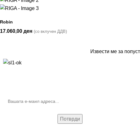
Robin
17.060,00
ден
(со вклучен ДДВ)
Извести ме за попуст
10% попуст на прва нарачка за запишување на билтенот
(Newsletter)