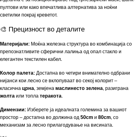
пултови или како впечатлива алтернатива за ноќни
светилки покрај креветот.
🎨 Прецизност во деталите
Материјали:
Моќна железна структура во комбинација со
препознатливите сферични лалиња од опал стакло и
елегантен текстилен кабел.
Колор палета:
Достапна во четири внимателно одбрани
нијанси кои лесно се вклопуваат во секој колорит –
класична
црна
, земјена
маслинесто зелена
, разиграна
жолта
или топла
теракота
.
Димензии:
Изберете ја идеалната големина за вашиот
простор – достапна во должина од
50cm
и
80cm
, со
механизам за лесно прилагодување на висината.