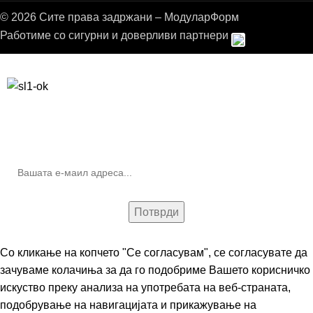
© 2026 Сите права задржани – МодуларФорм
Работиме со сигурни и доверливи партнери
Бесплатна достава до дома за нарачки над 9.000,00 ден.
10% попуст на прва нарачка за запишување на билтенот
(Newsletter)
Со кликање на копчето "Се согласувам", се согласувате да
зачуваме колачиња за да го подобриме Вашето корисничко
искуство преку анализа на употребата на веб-страната,
подобрување на навигацијата и прикажување на