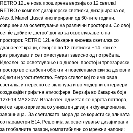
RETRO 12L е нова проширена верзија со 12 светла!
RETRO е комплет дизајнерски светилки, дизајнирана од
Alex & Manel Lluscà инспирирани од 60-тите години,
совршени за осветлување на различни простории. Со овој
сет ќе добиете „ретро“ допир за осветлувањето на
просторот. RETRO 12L е бакарна висечка светилка со
дванаесет краци, секој со по 12 светилки Е14 кои се
разгрануваат и се поместуваат зависно од потребата.
Идеален за осветлување на дневен престој и трпезариски
простор во станбени објекти и повеќенаменски за деловни
објекти и угостителство. Ретро стилот кој го има оваа
светилка интересно се вклопува и во модерни ентериери
создавајќи пријатна атмосфера. Верзија во бакарна боја
12xE14 MAX20W. Изработен од метал со цврста потпора,
кој се карактеризира со уникатен дизајн и функционална
завршница. За светилката, мора да се користи сијалицата
со параметри E14. Решенија за осветлување дизајнирани
за глобалните пазари, компатибилни со мрежни напони: