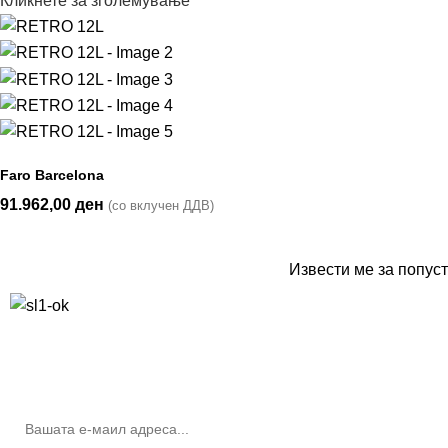
Кликнете за зголемување
Faro Barcelona
91.962,00
ден
(со вклучен ДДВ)
Извести ме за попуст
10% попуст на прва нарачка за запишување на билтенот
(Newsletter)