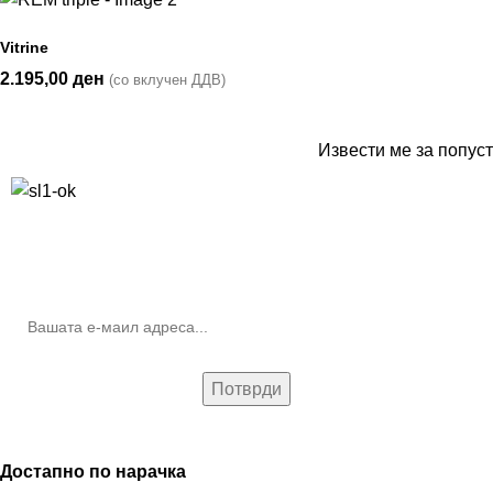
Vitrine
2.195,00
ден
(со вклучен ДДВ)
Извести ме за попуст
10% попуст на прва нарачка за запишување на билтенот
(Newsletter)
Достапно по нарачка