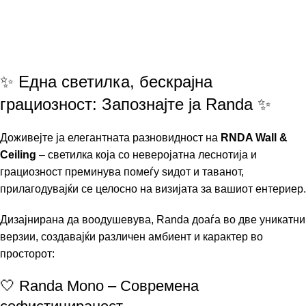
✨ Една светилка, бескрајна
грациозност: Запознајте ја Randa ✨
Доживејте ја елегантната разновидност на
RNDA Wall &
Ceiling
– светилка која со неверојатна леснотија и
грациозност преминува помеѓу ѕидот и таванот,
прилагодувајќи се целосно на визијата за вашиот ентериер.
Дизајнирана да воодушевува, Randa доаѓа во две уникатни
верзии, создавајќи различен амбиент и карактер во
просторот:
🤍 Randa Mono – Современа