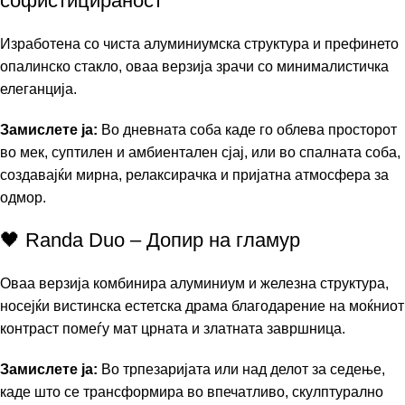
софистицираност
Изработена со чиста алуминиумска структура и префинето
опалинско стакло, оваа верзија зрачи со минималистичка
елеганција.
Замислете ја:
Во дневната соба каде го облева просторот
во мек, суптилен и амбиентален сјај, или во спалната соба,
создавајќи мирна, релаксирачка и пријатна атмосфера за
одмор.
🖤 Randa Duo – Допир на гламур
Оваа верзија комбинира алуминиум и железна структура,
носејќи вистинска естетска драма благодарение на моќниот
контраст помеѓу мат црната и златната завршница.
Замислете ја:
Во трпезаријата или над делот за седење,
каде што се трансформира во впечатливо, скулптурално