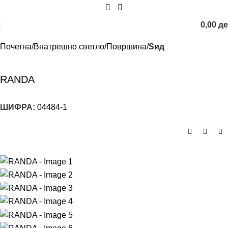
0,00
д
Почетна
Внатрешно светло
Површина
Sид
RANDA
ШИФРА:
04484-1