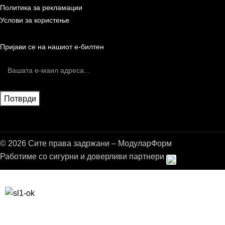
Политика за рекламации
Услови за користење
Пријави се на нашиот е-билтен
© 2026 Сите права задржани – МодуларФорм
Работиме со сигурни и доверливи партнери
Бесплатна достава до дома за нарачки над 9.000,00 ден.
10% попуст на прва нарачка за запишување на билтенот