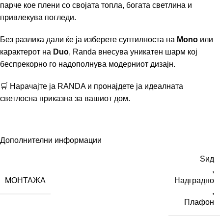
парче кое плени со својата топла, богата светлина и
привлекува погледи.
Без разлика дали ќе ја изберете суптилноста на
Mono
или
карактерот на
Duo
, Randa внесува уникатен шарм кој
беспрекорно го надополнува модерниот дизајн.
🛒 Нарачајте ја RANDA и пронајдете ја идеалната
светлосна приказна за вашиот дом.
Дополнителни информации
Ѕид
,
МОНТАЖА
Надградно
,
Плафон