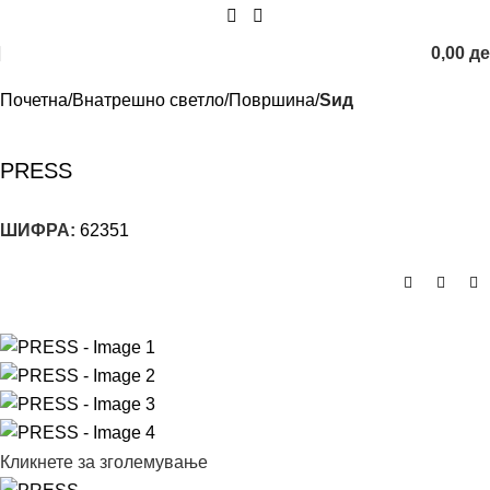
0,00
д
Почетна
Внатрешно светло
Површина
Sид
PRESS
ШИФРА:
62351
Кликнете за зголемување