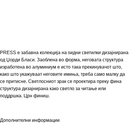
PRESS е забавна колекција на ѕидни светилки дизајнирана
од Џорди Бласи. Заоблена во форма, неговата структура
изработена во алуминиум е исто така прекинувачот што,
како што укажуваат неговите имиња, треба само малку да
се притисне. Светлосниот зрак се проектира преку фина
структура дизајнирана како светло за читање или
поддршка. Црн финиш.
Дополнителни информации