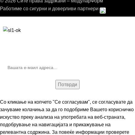
© 2026 Сите права задржани – МодуларФорм
Работиме со сигурни и доверливи партнери
Бесплатна достава до дома за нарачки над 9.000,00 ден.
10% попуст на прва нарачка за запишување на билтенот
(Newsletter)
Со кликање на копчето "Се согласувам", се согласувате да
зачуваме колачиња за да го подобриме Вашето корисничко
искуство преку анализа на употребата на веб-страната,
подобрување на навигацијата и прикажување на
релевантна содржина. За повеќе информации проверете