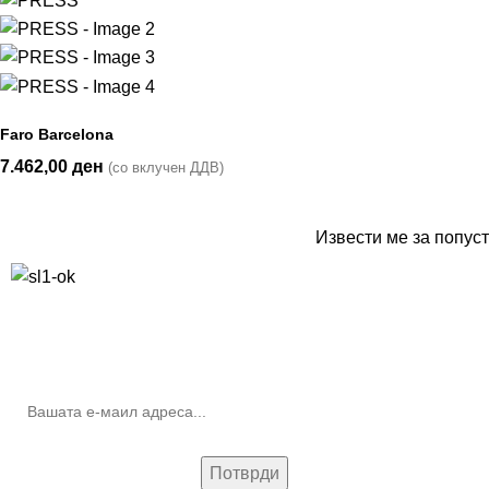
Faro Barcelona
7.462,00
ден
(со вклучен ДДВ)
Извести ме за попуст
10% попуст на прва нарачка за запишување на билтенот
(Newsletter)