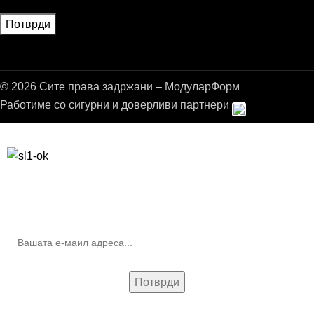
© 2026 Сите права задржани – МодуларФорм
Работиме со сигурни и доверливи партнери
Бесплатна достава до дома за нарачки над 9.000,00 ден.
10% попуст на прва нарачка за запишување на билтенот
(Newsletter)