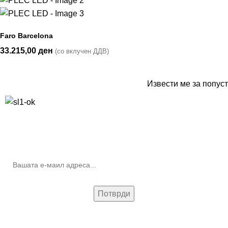
Faro Barcelona
33.215,00
ден
(со вклучен ДДВ)
Извести ме за попуст
10% попуст на прва нарачка за запишување на билтенот
(Newsletter)