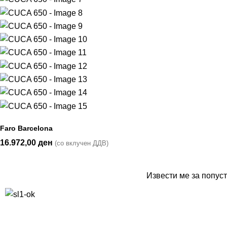
Faro Barcelona
16.972,00
ден
(со вклучен ДДВ)
Извести ме за попуст
10% попуст на прва нарачка за запишување на билтенот