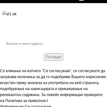
Бесплатна достава до дома за нарачки над 9.000,00 ден.
10% попуст на прва нарачка за запишување на билтенот
(Newsletter)
Со кликање на копчето "Се согласувам", се согласувате да
зачуваме колачиња за да го подобриме Вашето корисничко
искуство преку анализа на употребата на веб-страната,
подобрување на навигацијата и прикажување на
релевантна содржина. За повеќе информации проверете
на
Политика за приватност
Информации
Се согласувам