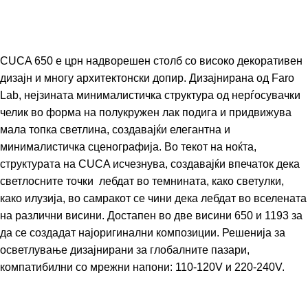
CUCA 650 е црн надворешен столб со високо декоративен
дизајн и многу архитектонски допир. Дизајнирана од Faro
Lab, нејзината минималистичка структура од нерѓосувачки
челик во форма на полукружен лак подига и придвижува
мала топка светлина, создавајќи елегантна и
минималистичка сценографија. Во текот на ноќта,
структурата на CUCA исчезнува, создавајќи впечаток дека
светлосните точки лебдат во темнината, како светулки,
како илузија, во самракот се чини дека лебдат во вселената
на различни висини. Достапен во две висини 650 и 1193 за
да се создадат најоригинални композиции. Решенија за
осветлување дизајнирани за глобалните пазари,
компатибилни со мрежни напони: 110-120V и 220-240V.