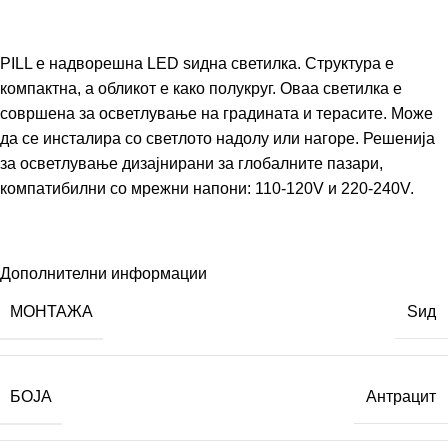
PILL е надворешна LED ѕидна светилка. Структура е
компактна, а обликот е како полукруг. Оваа светилка е
совршена за осветлување на градината и терасите. Може
да се инсталира со светлото надолу или нагоре. Решенија
за осветлување дизајнирани за глобалните пазари,
компатибилни со мрежни напони: 110-120V и 220-240V.
Дополнителни информации
МОНТАЖА
Ѕид
БОЈА
Антрацит