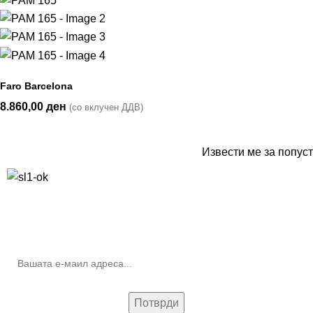
Faro Barcelona
8.860,00
ден
(со вклучен ДДВ)
Извести ме за попуст
10% попуст на прва нарачка за запишување на билтенот
(Newsletter)