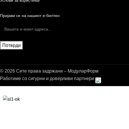
Услови за користење
Пријави се на нашиот е-билтен
© 2026 Сите права задржани – МодуларФорм
Работиме со сигурни и доверливи партнери
Бесплатна достава до дома за нарачки над 9.000,00 ден.
10% попуст на прва нарачка за запишување на билтенот
(Newsletter)