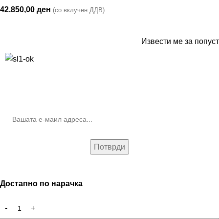
42.850,00
ден
(со вклучен ДДВ)
Извести ме за попуст
10% попуст на прва нарачка за запишување на билтенот
(Newsletter)
Достапно по нарачка