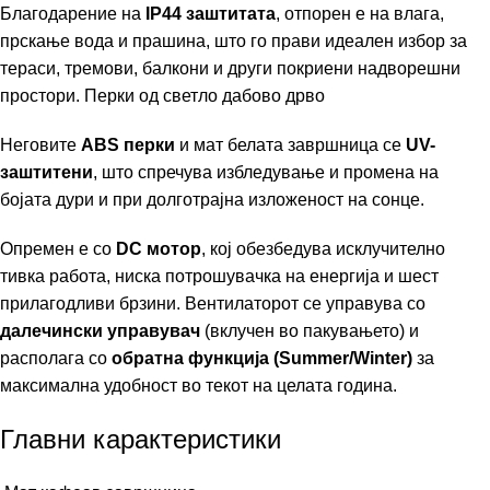
Благодарение на
IP44 заштитата
, отпорен е на влага,
прскање вода и прашина, што го прави идеален избор за
тераси, тремови, балкони и други покриени надворешни
простори. Перки од светло дабово дрво
Неговите
ABS перки
и мат белата завршница се
UV-
заштитени
, што спречува избледување и промена на
бојата дури и при долготрајна изложеност на сонце.
Опремен е со
DC мотор
, кој обезбедува исклучително
тивка работа, ниска потрошувачка на енергија и шест
прилагодливи брзини. Вентилаторот се управува со
далечински управувач
(вклучен во пакувањето) и
располага со
обратна функција (Summer/Winter)
за
максимална удобност во текот на целата година.
Главни карактеристики