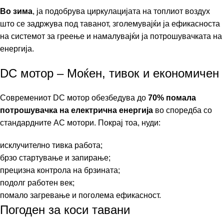
Во зима
, ја подобрува циркулацијата на топлиот воздух
што се задржува под таванот, зголемувајќи ја ефикасноста
на системот за греење и намалувајќи ја потрошувачката на
енергија.
DC мотор – Моќен, тивок и економичен
Современиот DC мотор обезбедува до
70% помала
потрошувачка на електрична енергија
во споредба со
стандардните AC мотори. Покрај тоа, нуди:
исклучително тивка работа;
брзо стартување и запирање;
прецизна контрола на брзината;
подолг работен век;
помало загревање и поголема ефикасност.
Погоден за коси тавани