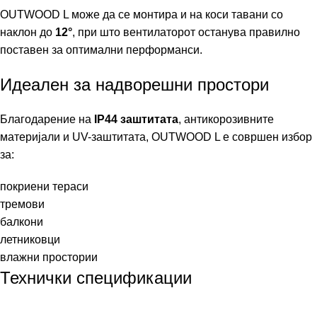
OUTWOOD L може да се монтира и на коси тавани со
наклон до
12°
, при што вентилаторот останува правилно
поставен за оптимални перформанси.
Идеален за надворешни простори
Благодарение на
IP44 заштитата
, антикорозивните
материјали и UV-заштитата, OUTWOOD L е совршен избор
за:
покриени тераси
тремови
балкони
летниковци
влажни простории
Технички спецификации