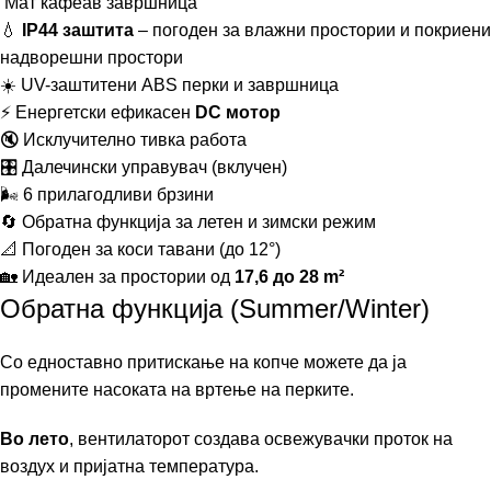
Мат кафеав завршница
💧
IP44 заштита
– погоден за влажни простории и покриени
надворешни простори
☀️ UV-заштитени ABS перки и завршница
⚡ Енергетски ефикасен
DC мотор
🔇 Исклучително тивка работа
🎛️ Далечински управувач (вклучен)
🌬️ 6 прилагодливи брзини
🔄 Обратна функција за летен и зимски режим
📐 Погоден за коси тавани (до 12°)
🏡 Идеален за простории од
17,6 до 28 m²
Обратна функција (Summer/Winter)
Со едноставно притискање на копче можете да ја
промените насоката на вртење на перките.
Во лето
, вентилаторот создава освежувачки проток на
воздух и пријатна температура.