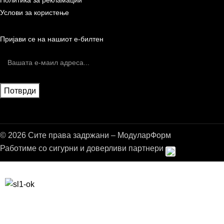
Услови за користење
Пријави се на нашиот е-билтен
© 2026 Сите права задржани – МодуларФорм
Работиме со сигурни и доверливи партнери
Бесплатна достава до дома за нарачки над 9.000,00 ден.
10% попуст на прва нарачка за запишување на билтенот
(Newsletter)