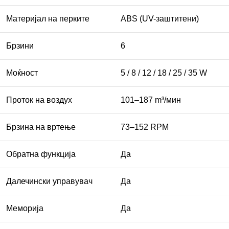
Материјал на перките
ABS (UV-заштитени)
Брзини
6
Моќност
5 / 8 / 12 / 18 / 25 / 35 W
Проток на воздух
101–187 m³/мин
Брзина на вртење
73–152 RPM
Обратна функција
Да
Далечински управувач
Да
Меморија
Да