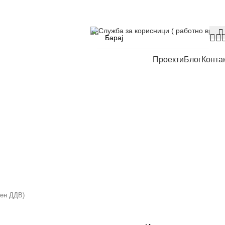
Служба за корисници ( работно време
Проекти
Блог
Конта
чен ДДВ)