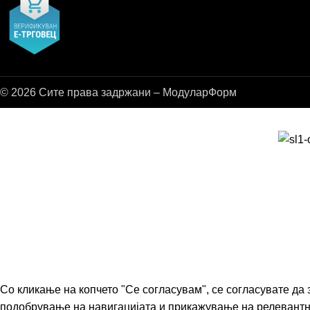
© 2026 Сите права задржани – МодуларФорм
Со кликање на копчето "Се согласувам", се согласувате да
подобрување на навигацијата и прикажување на релевант