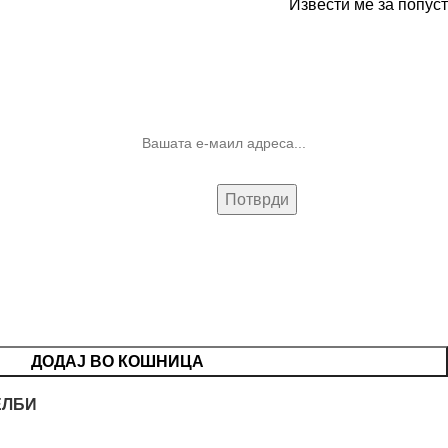
Извести ме за попуст
10% попуст на прва нарачка за
запишување на билтенот
(Newsletter)
ДОДАЈ ВО КОШНИЦА
ЕЛБИ