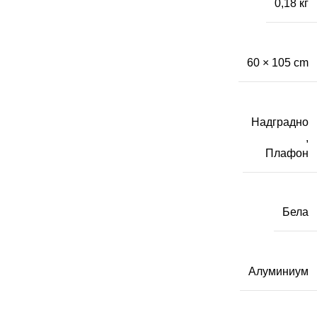
0,18 кг
60 × 105 cm
Надградно
,
Плафон
Бела
Алуминиум