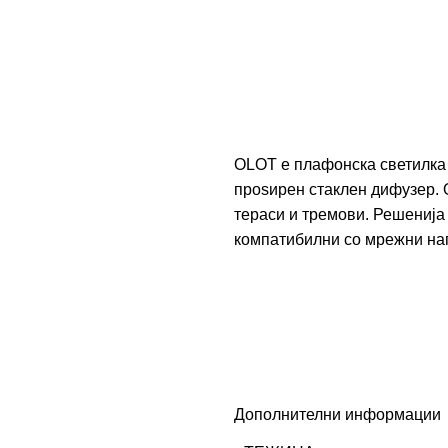
OLOT е плафонска светилка
проѕирен стаклен дифузер. 
тераси и тремови. Решенија
компатибилни со мрежни нап
Дополнителни информации