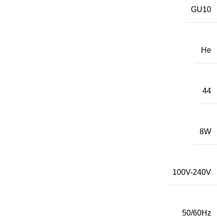
GU10
Не
44
8W
100V-240V
50/60Hz