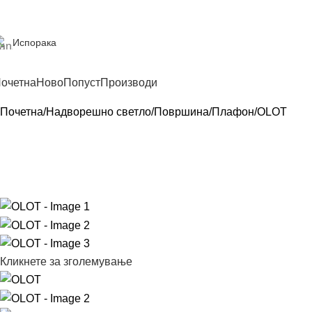
Испорака
очетна
Ново
Попуст
Производи
Почетна
Надворешно светло
Површина
Плафон
OLOT
Кликнете за зголемување