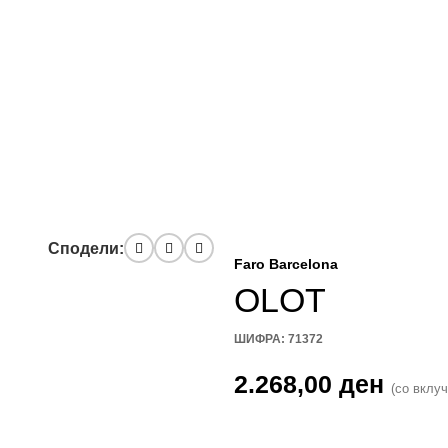
Сподели:
Faro Barcelona
OLOT
ШИФРА:
71372
2.268,00
ден
(со вклу