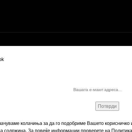
Бесплатна достава до дома за нарачки над 9.000,00 ден.
10% попуст на прва нарачк
запишување на билтен
(Newsletter)
 зачуваме колачиња за да го подобриме Вашето корисничко и
на содржина. За повеќе информации проверете на
Политика