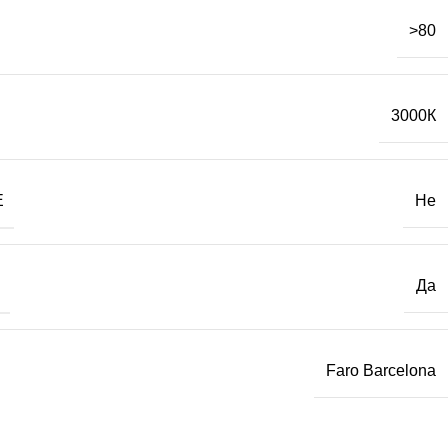
>80
3000К
Е
Не
Да
Faro Barcelona