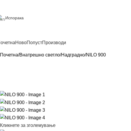
Испорака
очетна
Ново
Попуст
Производи
Почетна
Внатрешно светло
Надградно
NILO 900
Кликнете за зголемување