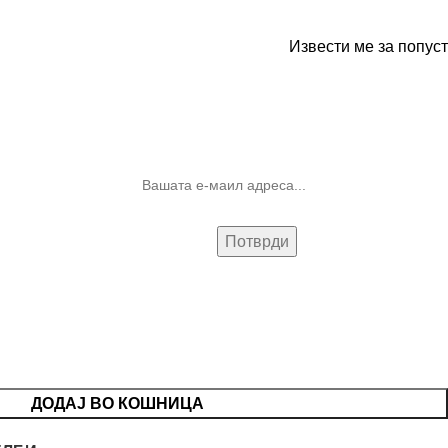
Извести ме за попуст
10% попуст на прва нарачка за
запишување на билтенот
(Newsletter)
ДОДАЈ ВО КОШНИЦА