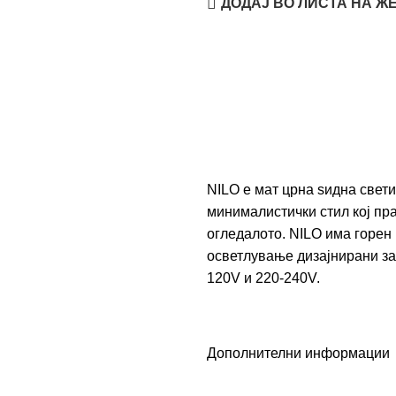
ДОДАЈ ВО ЛИСТА НА Ж
NILO е мат црна ѕидна свет
минималистички стил кој пр
огледалото. NILO има горен 
осветлување дизајнирани за
120V и 220-240V.
Дополнителни информации