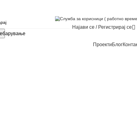
Служба за корисници ( работно време
Најави се / Регистрирај се
ебарување
Проекти
Блог
Конта