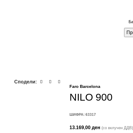
Пр
Сподели:
Faro Barcelona
NILO 900
ШИФРА:
63317
13.169,00
ден
(со вклучен ДДВ)