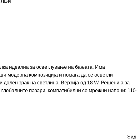
ЕЛБИ
илка идеална за осветлување на бањата. Има
ави модерна композиција и помага да се осветли
и долен зрак на светлина. Верзија од 18 W. Решенија за
 глобалните пазари, компатибилни со мрежни напони: 110-
Ѕид