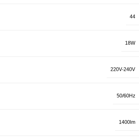
44
18W
220V-240V
50/60Hz
1400lm