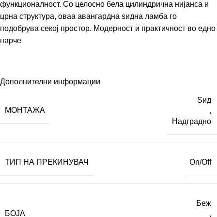
функционалност. Со целосно бела цилиндрична нијанса и
црна структура, оваа авангардна ѕидна ламба го
подобрува секој простор. Модерност и практичност во едно
парче
Дополнителни информации
Ѕид
МОНТАЖА
,
Надградно
ТИП НА ПРЕКИНУВАЧ
On/Off
Беж
БОЈА
,