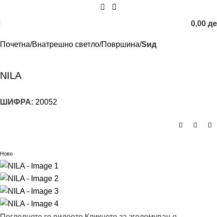
0,00
д
Почетна
Внатрешно светло
Површина
Sид
NILA
ШИФРА:
20052
Ново
Погледнете го видеото
Кликнете за зголемување