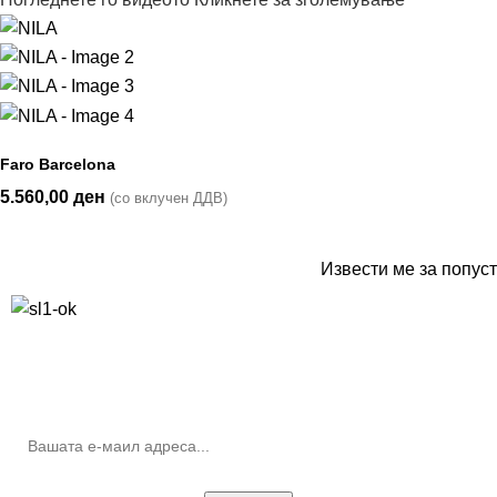
Faro Barcelona
5.560,00
ден
(со вклучен ДДВ)
Извести ме за попуст
10% попуст на прва нарачка за запишување на билтенот
(Newsletter)