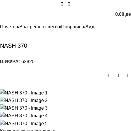
0,00
д
Почетна
Внатрешно светло
Површина
Sид
NASH 370
ШИФРА:
62820