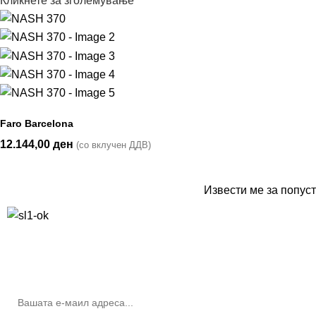
Кликнете за зголемување
Faro Barcelona
12.144,00
ден
(со вклучен ДДВ)
Извести ме за попуст
10% попуст на прва нарачка за запишување на билтенот
(Newsletter)