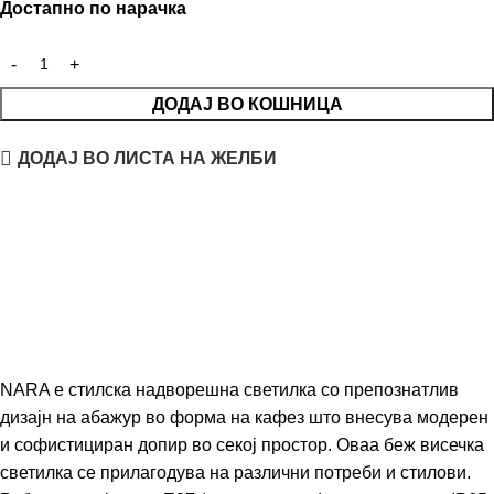
Достапно по нарачка
ДОДАЈ ВО КОШНИЦА
ДОДАЈ ВО ЛИСТА НА ЖЕЛБИ
NARA е стилска надворешна светилка со препознатлив
дизајн на абажур во форма на кафез што внесува модерен
и софистициран допир во секој простор. Оваа беж висечка
светилка се прилагодува на различни потреби и стилови.