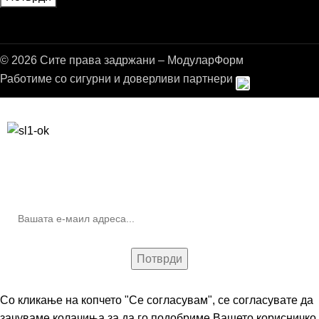
© 2026 Сите права задржани – МодуларФорм
Работиме со сигурни и доверливи партнери
Бесплатна достава до дома за нарачки над 9.000,00 ден.
10% попуст на прва нарачка за запишување на билтенот
(Newsletter)
Со кликање на копчето "Се согласувам", се согласувате да
зачуваме колачиња за да го подобриме Вашето корисничко