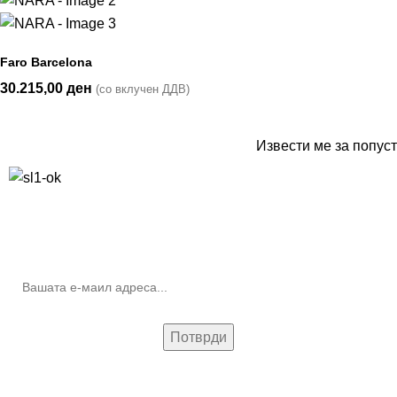
Faro Barcelona
30.215,00
ден
(со вклучен ДДВ)
Извести ме за попуст
10% попуст на прва нарачка за запишување на билтенот
(Newsletter)