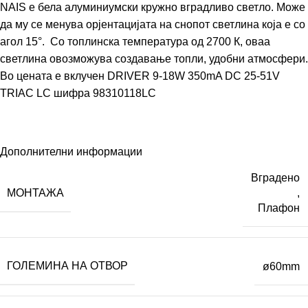
NAIS е бела алуминиумски кружно вградливо светло. Може
да му се менува орјентацијата на снопот светлина која е со
агол 15°. Со топлинска температура од 2700 К, оваа
светлина овозможува создавање топли, удобни атмосфери.
Во цената е вклучен
DRIVER 9-18W 350mA DC 25-51V
TRIAC LC шифра
98310118LC
Дополнителни информации
Вградено
МОНТАЖА
,
Плафон
ГОЛЕМИНА НА ОТВОР
ø60mm