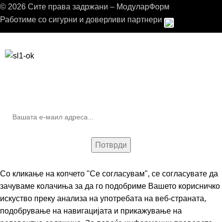
© 2026 Сите права задржани – МодуларФорм
Работиме со сигурни и доверливи партнери
Бесплатна достава до дома за нарачки над 9.000,00 ден.
10% попуст на прва нарачка за запишување на билтенот
(Newsletter)
Со кликање на копчето "Се согласувам", се согласувате да
зачуваме колачиња за да го подобриме Вашето корисничко
искуство преку анализа на употребата на веб-страната,
подобрување на навигацијата и прикажување на