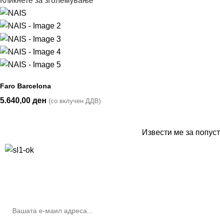
Кликнете за зголемување
Faro Barcelona
5.640,00
ден
(со вклучен ДДВ)
Извести ме за попуст
10% попуст на прва нарачка за запишување на билтенот
(Newsletter)