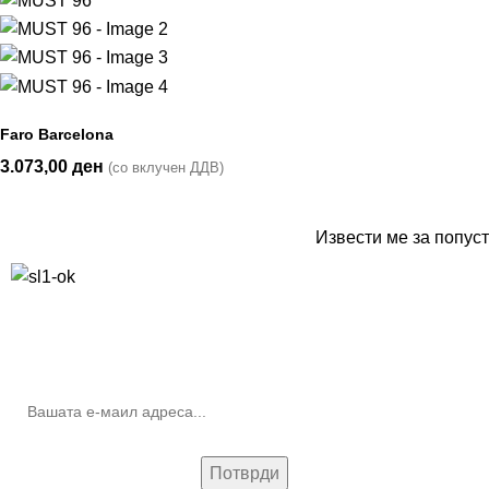
Faro Barcelona
3.073,00
ден
(со вклучен ДДВ)
Извести ме за попуст
10% попуст на прва нарачка за запишување на билтенот
(Newsletter)