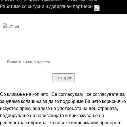
Работиме со сигурни и доверливи партнери
Бесплатна достава до дома за нарачки над 9.000,00 ден.
10% попуст на прва нарачка за запишување на билтенот
(Newsletter)
Со кликање на копчето "Се согласувам", се согласувате да
зачуваме колачиња за да го подобриме Вашето корисничко
искуство преку анализа на употребата на веб-страната,
подобрување на навигацијата и прикажување на
релевантна содржина. За повеќе информации проверете