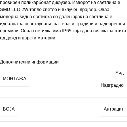
проѕирен поликарбонат дифузер. Изворот на светлина е
SMD LED 2W топло светло и вклучен драјвер. Оваа
модерна ѕидна светилка со долен зрак на светлина е
идеална за осветлување на тераси, градини и надворешни
премини. Оваа светилка има IP65 која дава висока заштита
од дожд и цврсти материи.
Дополнителни информации
Ѕид
МОНТАЖА
,
Надградно
БОЈА
Антрацит