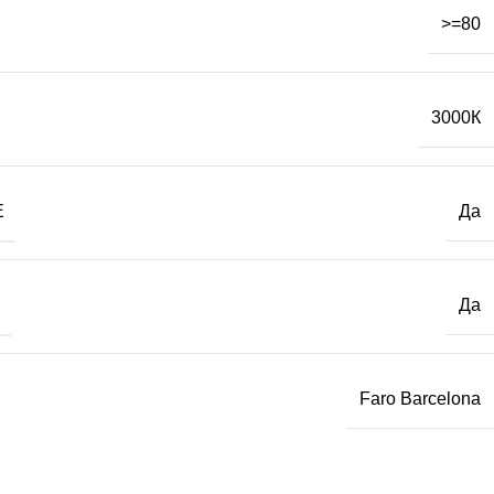
>=80
3000К
Е
Да
Да
Faro Barcelona