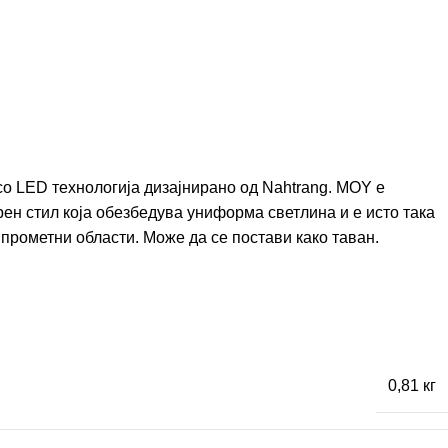
о LED технологија дизајнирано од Nahtrang. MOY е
ен стил која обезбедува униформа светлина и е исто така
прометни области. Може да се постави како таван.
0,81 кг