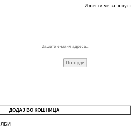
Извести ме за попуст
10% попуст на прва нарачка за
запишување на билтенот
(Newsletter)
ДОДАЈ ВО КОШНИЦА
ЕЛБИ