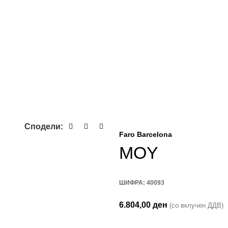
Сподели:
Faro Barcelona
MOY
ШИФРА:
40093
6.804,00
ден
(со вклучен ДДВ)