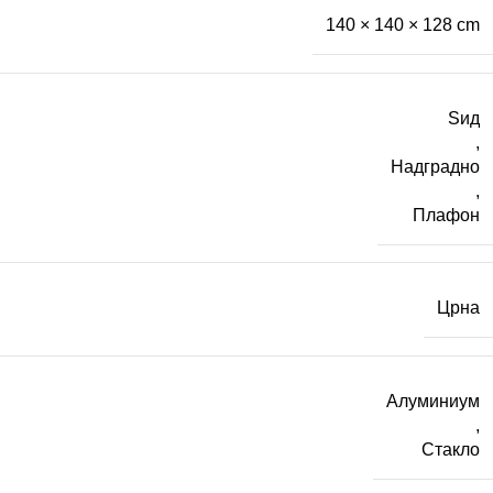
140 × 140 × 128 cm
Ѕид
,
Надградно
,
Плафон
Црна
Алуминиум
,
Стакло