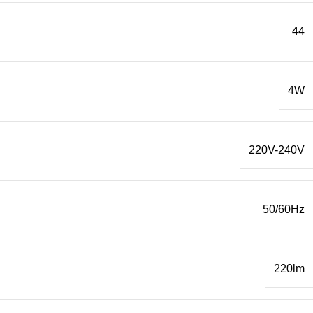
44
4W
220V-240V
50/60Hz
220lm