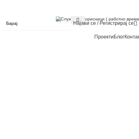
Служба за корисници ( работно време
Најави се / Регистрирај се
Проекти
Блог
Конта