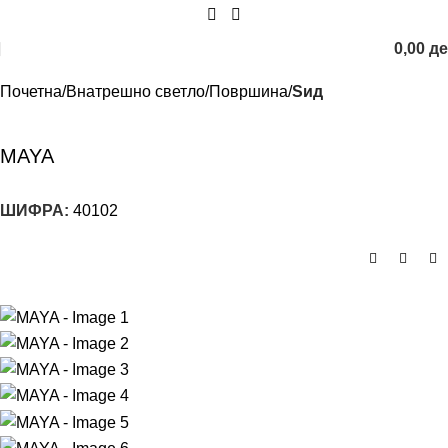
0,00
д
Почетна
Внатрешно светло
Површина
Sид
MAYA
ШИФРА:
40102