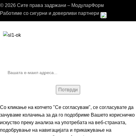
© 2026 Сите права задржани – МодуларФорм
Работиме со сигурни и доверливи партнери
Бесплатна достава до дома за нарачки над 9.000,00 ден.
10% попуст на прва нарачка за запишување на билтенот
(Newsletter)
Со кликање на копчето "Се согласувам", се согласувате да
зачуваме колачиња за да го подобриме Вашето корисничко
искуство преку анализа на употребата на веб-страната,
подобрување на навигацијата и прикажување на