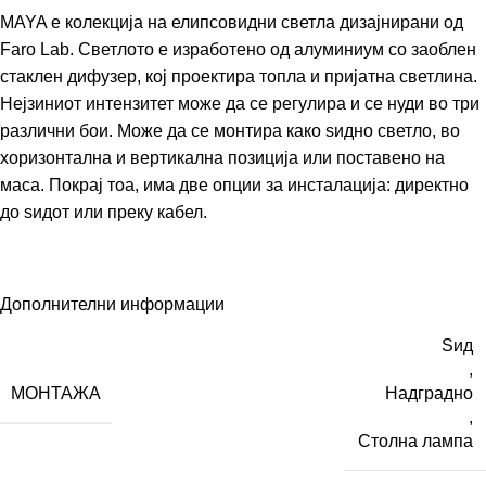
MAYA е колекција на елипсовидни светла дизајнирани од
Faro Lab. Светлото е изработено од алуминиум со заоблен
стаклен дифузер, кој проектира топла и пријатна светлина.
Нејзиниот интензитет може да се регулира и се нуди во три
различни бои. Може да се монтира како ѕидно светло, во
хоризонтална и вертикална позиција или поставено на
маса. Покрај тоа, има две опции за инсталација: директно
до ѕидот или преку кабел.
Дополнителни информации
Ѕид
,
МОНТАЖА
Надградно
,
Столна лампа