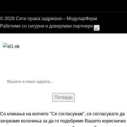
© 2026 Сите права задржани – МодуларФорм
Работиме со сигурни и доверливи партнери
Бесплатна достава до дома за нарачки над 9.000,00 ден.
10% попуст на прва нарачка за запишување на билтенот
(Newsletter)
Со кликање на копчето "Се согласувам", се согласувате да
зачуваме колачиња за да го подобриме Вашето корисничко