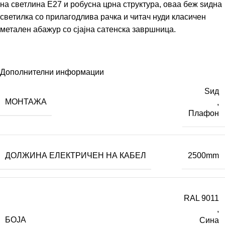
на светлина E27 и робусна црна структура, оваа беж ѕидна
светилка со прилагодлива рачка и читач нуди класичен
метален абажур со сјајна сатенска завршница.
Дополнителни информации
Ѕид
МОНТАЖА
,
Плафон
ДОЛЖИНА ЕЛЕКТРИЧЕН НА КАБЕЛ
2500mm
RAL 9011
,
БОЈА
Сина