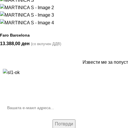
Faro Barcelona
13.388,00
ден
(со вклучен ДДВ)
Извести ме за попуст
10% попуст на прва нарачка за запишување на билтенот
(Newsletter)