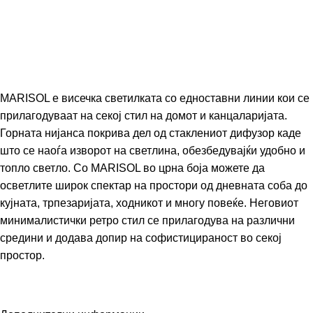
MARISOL е висечка светилката со едноставни линии кои се
прилагодуваат на секој стил на домот и канцаларијата.
Горната нијанса покрива дел од стаклениот дифузор каде
што се наоѓа изворот на светлина, обезбедувајќи удобно и
топло светло. Со MARISOL во црна боја можете да
осветлите широк спектар на простори од дневната соба до
кујната, трпезаријата, ходникот и многу повеќе. Неговиот
минималистички ретро стил се прилагодува на различни
средини и додава допир на софистицираност во секој
простор.