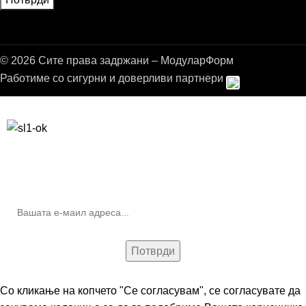
© 2026 Сите права задржани – МодуларФорм
Работиме со сигурни и доверливи партнери
Бесплатна достава до дома за нарачки над 9.000,00 ден.
10% попуст на прва нарачка за запишување на билтенот
(Newsletter)
Со кликање на копчето "Се согласувам", се согласувате да