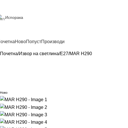
Испорака
очетна
Ново
Попуст
Производи
Почетна
Извор на светлина
E27
MAR H290
Ново