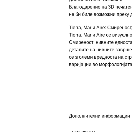
Благодарение на 3D печатењ
не би биле возможни преку 
Tierra, Mar и Aire: Смиренос
Tierra, Mar и Aire се визуел
Смиреност: нивните едноста
деталите на нивните заврше
се зголеми вредноста на ст
варијации во морфологијата
Дополнителни информации