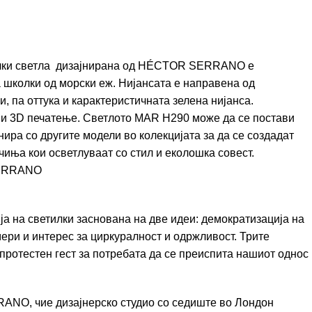
чки светла дизајнирана од
HÉCTOR SERRANO
е
 школки од морски еж. Нијансата е направена од
 па оттука и карактеристичната зелена нијанса.
 и 3D печатење. Светлото MAR H290 може да се постави
ира со другите модели во колекцијата за да се создадат
чиња кои осветлуваат со стил и еколошка совест.
ERRANO
ција на светилки заснована на две идеи: демократизација на
ери и интерес за циркуралност и одржливост. Трите
протестен гест за потребата да се преиспита нашиот однос
RANO
, чие дизајнерско студио со седиште во Лондон