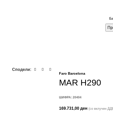
Пр
Сподели:
Faro Barcelona
MAR H290
ШИФРА:
20404
169.731,00
ден
(со вклучен ДД