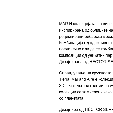
MAR H колекцијата на висе
инспирирана од облиците на
рециклирани рибарски мрежи,
Комбинација од одржливост
поединечно или да се комбин
композиции од уникатни пар
Дизајнирана од
HÉCTOR S
Оправдување на кружноста
Tierra, Mar and Aire е колек
3D печатење од големи разм
колекции се замислени како 
со планетата.
Дизајнира од
HÉCTOR SER