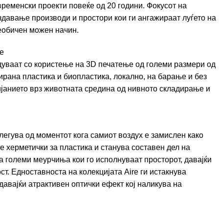
временски проекти повеќе од 20 години. Фокусот на
здавање производи и простори кои ги ангажираат луѓето на
необичен можен начин.
е
ведуваат со користење на 3D печатење од големи размери од
рана пластика и биопластика, локално, на барање и без
ијанието врз животната средина од нивното складирање и
легува од моментот кога самиот воздух е замислен како
 е херметички за пластика и станува составен дел на
ра големи меурчиња кои го исполнуваат просторот, давајќи
т. Едноставноста на колекцијата Aire ги истакнува
здавајќи атрактивен оптички ефект кој наликува на