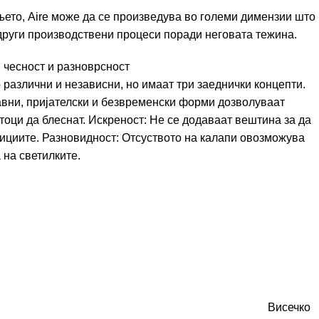
ето, Aire може да се произведува во големи димензии што
други производствени процеси поради неговата тежина.
т, чесност и разноврсност
но различни и независни, но имаат три заеднички концепти.
вни, пријателски и безвременски форми дозволуваат
тоци да блеснат. Искреност: Не се додаваат вештина за да
рициите. Разновидност: Отсуството на калапи овозможува
 на светилките.
Висечко