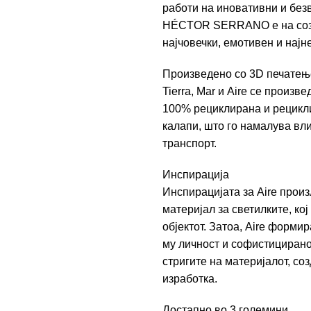
работи на иновативни и без
HÉCTOR SERRANO
е на со
најчовечки, емотивен и нај
Произведено со 3D печатењ
Tierra, Mar и Aire се произ
100% рециклирана и рецикли
калапи, што го намалува вл
транспорт.
Инспирација
Инспирацијата за Aire произ
материјал за светилките, кој
објектот. Затоа, Aire форми
му личност и софистициранос
стригите на материјалот, со
изработка.
Достапно во 3 големини