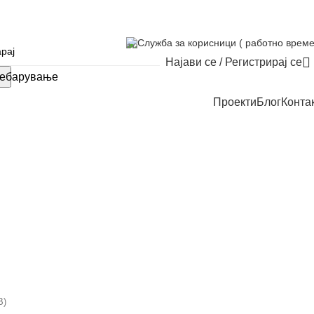
Служба за корисници ( работно време
Најави се / Регистрирај се
ебарување
Проекти
Блог
Конта
В)