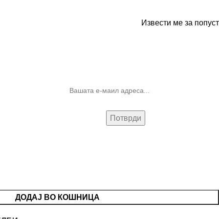
Извести ме за попуст
10% попуст на прва нарачка за
запишување на билтенот
(Newsletter)
ДОДАЈ ВО КОШНИЦА