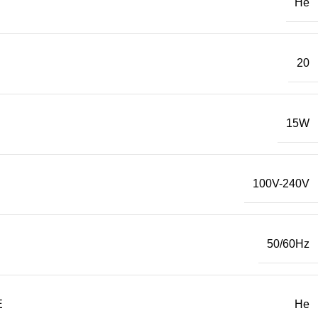
Не
20
15W
100V-240V
50/60Hz
Е
Не