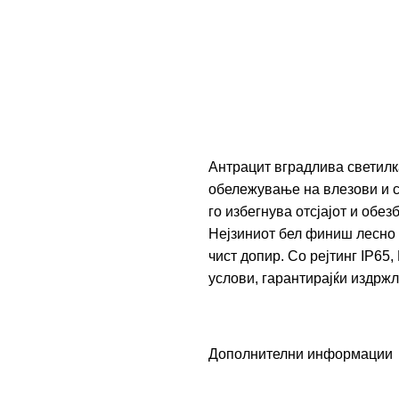
Антрацит вградлива светил
обележување на влезови и с
го избегнува отсјајот и обе
Нејзиниот бел финиш лесно 
чист допир. Со рејтинг IP65
услови, гарантирајќи издрж
Дополнителни информации