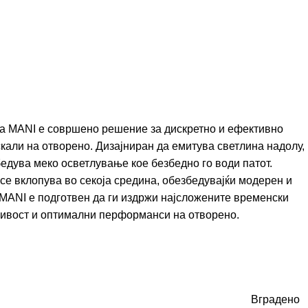
ка MANI е совршено решение за дискретно и ефективно
кали на отворено. Дизајниран да емитува светлина надолу,
збедува меко осветлување кое безбедно го води патот.
се вклопува во секоја средина, обезбедувајќи модерен и
, MANI е подготвен да ги издржи најсложените временски
ливост и оптимални перформанси на отворено.
Вградено