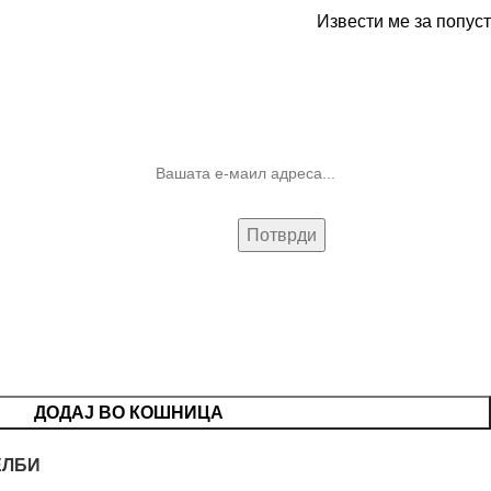
Извести ме за попуст
10% попуст на прва нарачка за
запишување на билтенот
(Newsletter)
ДОДАЈ ВО КОШНИЦА
ЕЛБИ