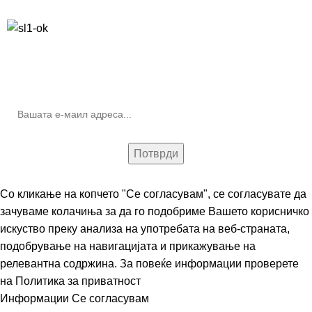
Бесплатна достава до дома за нарачки над 9.000,00 ден.
10% попуст на прва нарачка за запишување на билтенот
(Newsletter)
Со кликање на копчето "Се согласувам", се согласувате да
зачуваме колачиња за да го подобриме Вашето корисничко
искуство преку анализа на употребата на веб-страната,
подобрување на навигацијата и прикажување на
релевантна содржина. За повеќе информации проверете
на
Политика за приватност
Информации
Се согласувам