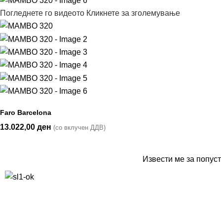
Погледнете го видеото
Кликнете за зголемување
Faro Barcelona
13.022,00
ден
(со вклучен ДДВ)
Извести ме за попуст
10% попуст на прва нарачка за запишување на билтенот
(Newsletter)