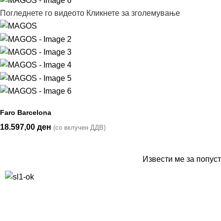
Погледнете го видеото
Кликнете за зголемување
Faro Barcelona
18.597,00
ден
(со вклучен ДДВ)
Извести ме за попуст
10% попуст на прва нарачка за запишување на билтенот
(Newsletter)