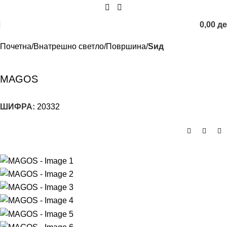
0,00
д
Почетна
Внатрешно светло
Површина
Sид
MAGOS
ШИФРА:
20332