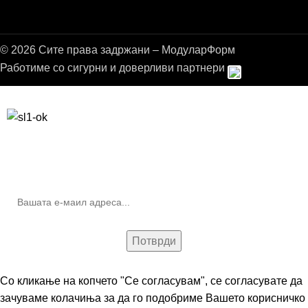
© 2026 Сите права задржани – МодуларФорм
Работиме со сигурни и доверливи партнери
Бесплатна достава до дома за нарачки над 9.000,00 ден.
10% попуст на прва нарачка за запишување на билтенот
(Newsletter)
Со кликање на копчето "Се согласувам", се согласувате да
зачуваме колачиња за да го подобриме Вашето корисничко