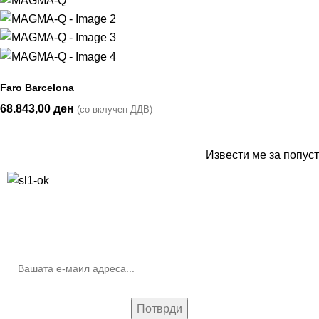
Faro Barcelona
68.843,00
ден
(со вклучен ДДВ)
Извести ме за попуст
10% попуст на прва нарачка за запишување на билтенот
(Newsletter)