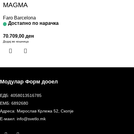
MAGMA
Faro Barcelona
Достапно по нарачка
70.709,00
ден
Додај во кошница
Модулар Форм дооел
ЕДБ: 4058013516785
ЕМБ: 6892680
Адреса: Мирослав Крлежа 52, Скопје
Е-маил: info@svetlo.mk