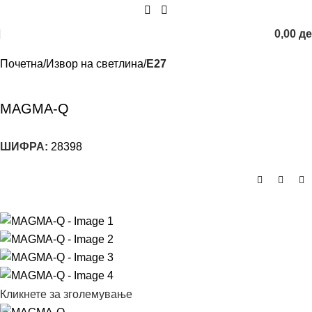
0,00
д
Почетна
Извор на светлина
E27
MAGMA-Q
ШИФРА:
28398
Кликнете за зголемување