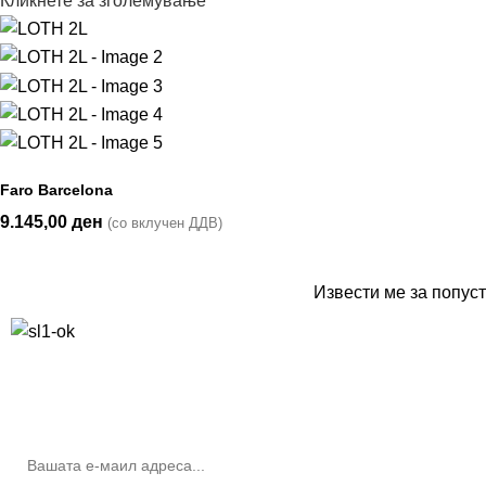
Кликнете за зголемување
Faro Barcelona
9.145,00
ден
(со вклучен ДДВ)
Извести ме за попуст
10% попуст на прва нарачка за запишување на билтенот
(Newsletter)