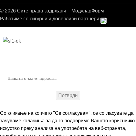
© 2026 Сите права задржани – МодуларФорм
Работиме со сигурни и доверливи партнери
Бесплатна достава до дома за нарачки над 9.000,00 ден.
10% попуст на прва нарачка за запишување на билтенот
(Newsletter)
Со кликање на копчето "Се согласувам", се согласувате да
зачуваме колачиња за да го подобриме Вашето корисничко
искуство преку анализа на употребата на веб-страната,
подобрување на навигацијата и прикажување на