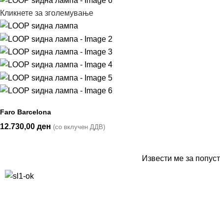
Кликнете за зголемување
Faro Barcelona
12.730,00
ден
(со вклучен ДДВ)
Извести ме за попуст
10% попуст на прва нарачка за запишување на билтенот
(Newsletter)