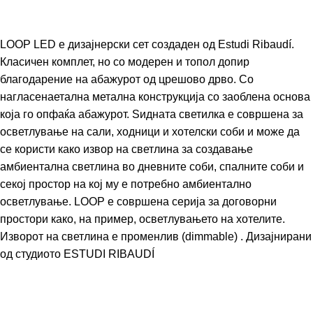
LOOP LED е дизајнерски сет создаден од Estudi Ribaudí.
Класичен комплет, но со модерен и топол допир
благодарение на абажурот од црешово дрво. Со
нагласенаетална метална конструкција со заоблена основа
која го опфаќа абажурот. Ѕидната светилка е совршена за
осветлување на сали, ходници и хотелски соби и може да
се користи како извор на светлина за создавање
амбиентална светлина во дневните соби, спалните соби и
секој простор на кој му е потребно амбиентално
осветлување. LOOP е совршена серија за договорни
простори како, на пример, осветлувањето на хотелите.
Изворот на светлина е променлив (dimmable) . Дизајнирани
од студиото
ESTUDI RIBAUDÍ