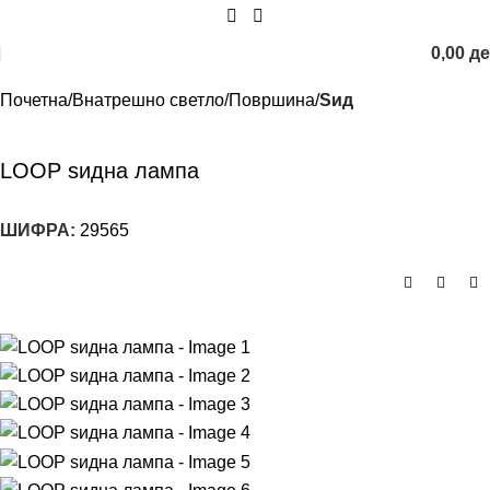
0,00
д
Почетна
Внатрешно светло
Површина
Sид
LOOP ѕидна лампа
ШИФРА:
29565