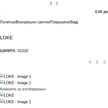
0,00
д
Почетна
Внатрешно светло
Површина
Sид
LOKE
ШИФРА:
41020
Кликнете за зголемување