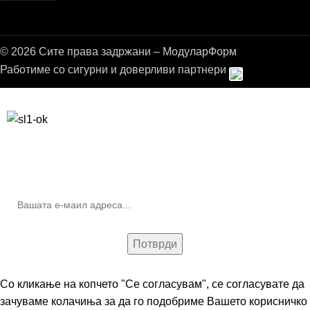
© 2026 Сите права задржани – МодуларФорм
Работиме со сигурни и доверливи партнери
Бесплатна достава до дома за нарачки над 9.000,00 ден.
10% попуст на прва нарачка за запишување на билтенот
(Newsletter)
Со кликање на копчето "Се согласувам", се согласувате да
зачуваме колачиња за да го подобриме Вашето корисничко