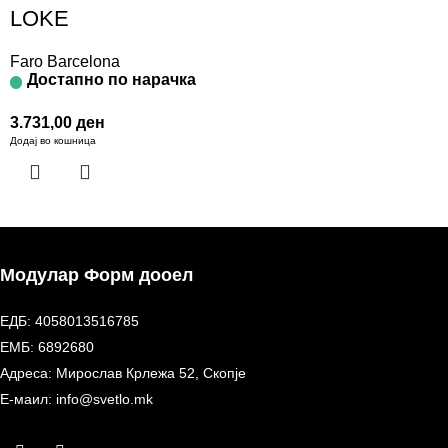
LOKE
Faro Barcelona
Достапно по нарачка
3.731,00
ден
Додај во кошница
Модулар Форм дооел
ЕДБ: 4058013516785
ЕМБ: 6892680
Адреса: Мирослав Крлежа 52, Скопје
Е-маил: info@svetlo.mk