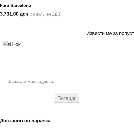
Faro Barcelona
3.731,00
ден
(со вклучен ДДВ)
Извести ме за попуст
10% попуст на прва нарачка за запишување на билтенот
(Newsletter)
Достапно по нарачка