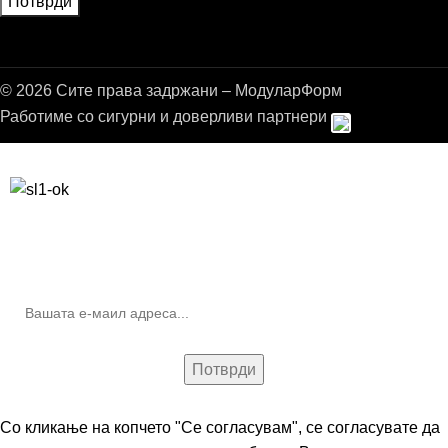
© 2026 Сите права задржани – МодуларФорм
Работиме со сигурни и доверливи партнери
Бесплатна достава до дома за нарачки над 9.000,00 ден.
10% попуст на прва нарачка за запишување на билтенот
(Newsletter)
Со кликање на копчето "Се согласувам", се согласувате да