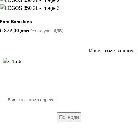
Faro Barcelona
6.372,00
ден
(со вклучен ДДВ)
Извести ме за попуст
10% попуст на прва нарачка за запишување на билтенот
(Newsletter)