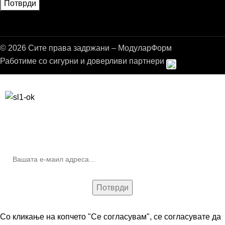
© 2026 Сите права задржани – МодуларФорм
Работиме со сигурни и доверливи партнери
Бесплатна достава до дома за нарачки над 9.000,00 ден.
10% попуст на прва нарачка за запишување на билтенот
(Newsletter)
Со кликање на копчето "Се согласувам", се согласувате да