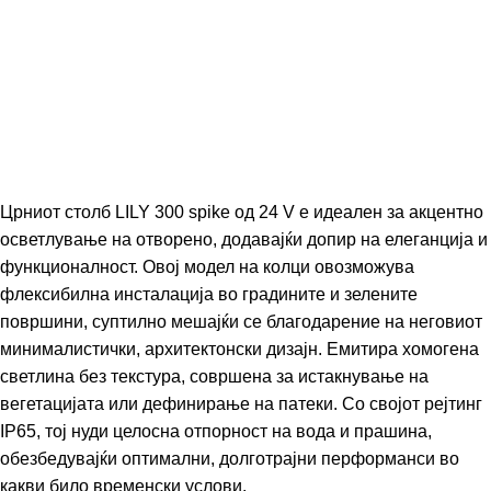
Црниот столб LILY 300 spike од 24 V е идеален за акцентно
осветлување на отворено, додавајќи допир на елеганција и
функционалност. Овој модел на колци овозможува
флексибилна инсталација во градините и зелените
површини, суптилно мешајќи се благодарение на неговиот
минималистички, архитектонски дизајн. Емитира хомогена
светлина без текстура, совршена за истакнување на
вегетацијата или дефинирање на патеки. Со својот рејтинг
IP65, тој нуди целосна отпорност на вода и прашина,
обезбедувајќи оптимални, долготрајни перформанси во
какви било временски услови.