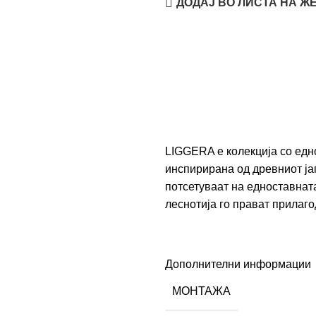
ДОДАЈ ВО ЛИСТА НА Ж
LIGGERA е колекција со едн
инспирирана од древниот ја
потсетуваат на едноставната
леснотија го прават прилаго
Дополнителни информации
МОНТАЖА