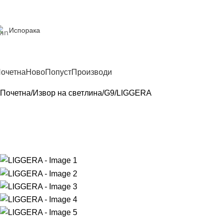
Испорака
очетна
Ново
Попуст
Производи
Почетна
Извор на светлина
G9
LIGGERA