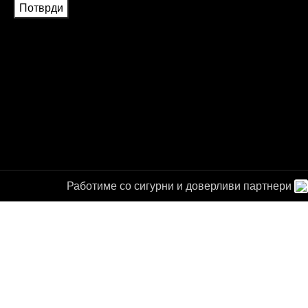
Работиме со сигурни и доверливи партнери
а за
от