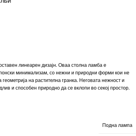
ЕЛБИ
оставен линеарен дизајн. Оваа столна ламба е
понски минимализам, со нежни и природни форми кои не
 геометрија на растителна гранка. Неговата нежност и
длив и способен природно да се вклопи во секој простор.
Подна лампа