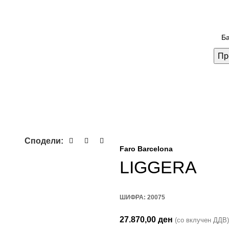
Пр
Сподели:
Faro Barcelona
LIGGERA
ШИФРА:
20075
27.870,00
ден
(со вклучен ДДВ)