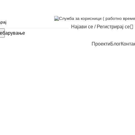
Служба за корисници ( работно време
Најави се / Регистрирај се
ебарување
Проекти
Блог
Конта