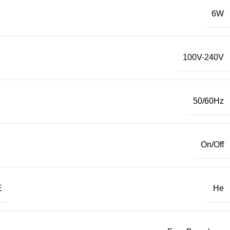
6W
100V-240V
50/60Hz
On/Off
Е
Не