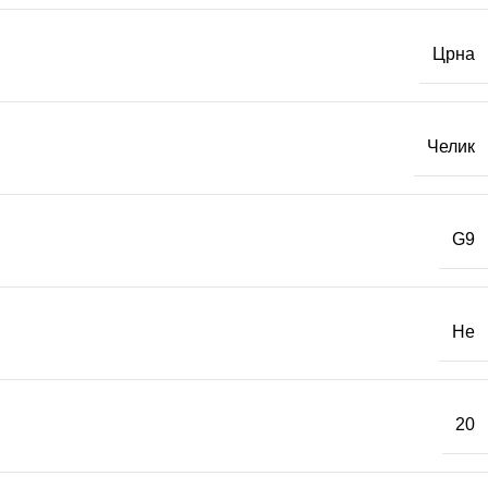
Црна
Челик
G9
Не
20