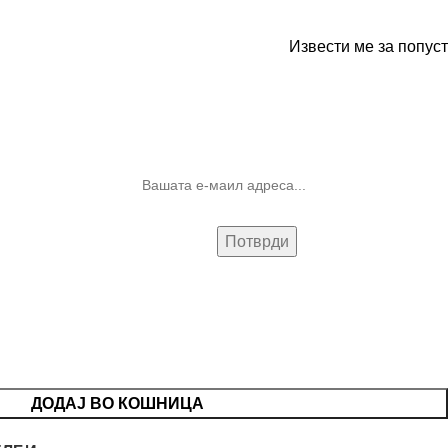
Извести ме за попуст
10% попуст на прва нарачка за
запишување на билтенот
(Newsletter)
ДОДАЈ ВО КОШНИЦА