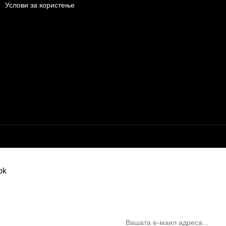
Услови за користење
Бесплатна достава до дома за нарачки над 9.000,00 ден.
10% попуст на прва нарачк
запишување на билтен
(Newsletter)