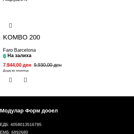
KOMBO 200
Faro Barcelona
На залиха
7.944,00
ден
9.930,00
ден
Додај во кошница
Модулар Форм дооел
ЕДБ: 4058013516785
ЕМБ: 6892680