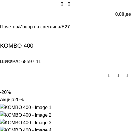
0,00
д
Почетна
Извор на светлина
E27
KOMBO 400
ШИФРА:
68597-1L
-20%
Акција
20%