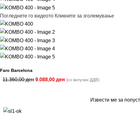
Погледнете го видеото
Кликнете за зголемување
Faro Barcelona
11.360,00
ден
9.088,00
ден
(со вклучен ДДВ)
Извести ме за попуст
10% попуст на прва нарачка за запишување на билтенот
(Newsletter)