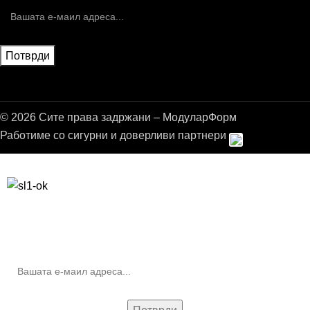
© 2026 Сите права задржани – МодуларФорм
Работиме со сигурни и доверливи партнери
Бесплатна достава до дома за нарачки над 9.000,00 ден.
10% попуст на прва нарачка за запишување на билтенот
(Newsletter)