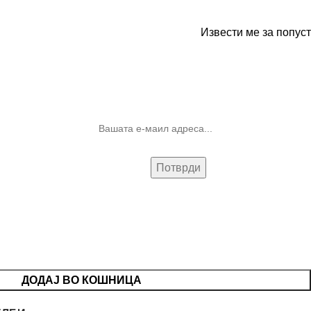
Извести ме за попуст
10% попуст на прва нарачка за
запишување на билтенот
(Newsletter)
ДОДАЈ ВО КОШНИЦА