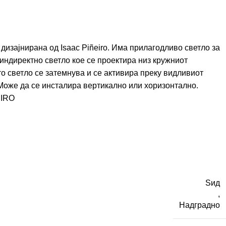
дизајнирана од Isaac Piñeiro. Има прилагодливо светло за
индиректно светло кое се проектира низ кружниот
о светло се затемнува и се активира преку видливиот
 Може да се инсталира вертикално или хоризонтално.
EIRO
Ѕид
,
Надградно