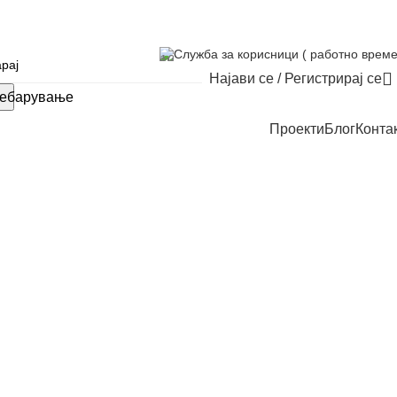
Служба за корисници ( работно време
Најави се / Регистрирај се
ебарување
Проекти
Блог
Конта