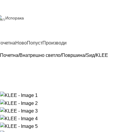
Испорака
очетна
Ново
Попуст
Производи
Почетна
Внатрешно светло
Површина
Sид
KLEE