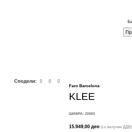
Пр
Сподели:
Faro Barcelona
KLEE
ШИФРА:
20065
15.949,00
ден
(со вклучен ДДВ)