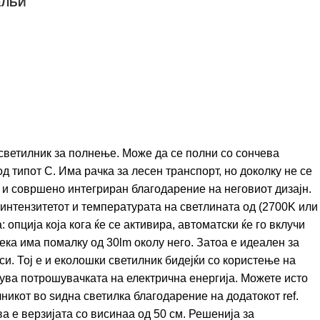
ЕЛБИ
ветилник за полнење. Може да се полни со сончева
д типот C. Има рачка за лесен транспорт, но доколку не се
 и совршено интегриран благодарение на неговиот дизајн.
нтензитетот и температурата на светлината од (2700K или
 опција која кога ќе се активира, автоматски ќе го вклучи
дека има помалку од 30lm околу него. Затоа е идеален за
си. Тој е и еколошки светилник бидејќи со користење на
лува потрошувачката на електрична енергија. Можете исто
лникот во ѕидна светилка благодарение на додатокот ref.
ва е верзијата со висинаа од 50 см. Решенија за