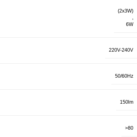
(2x3W)
,
6W
220V-240V
50/60Hz
150lm
>80