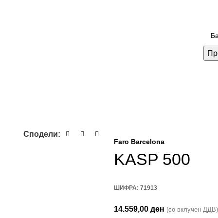
Пр
Сподели:
Faro Barcelona
KASP 500
ШИФРА:
71913
14.559,00
ден
(со вклучен ДДВ)