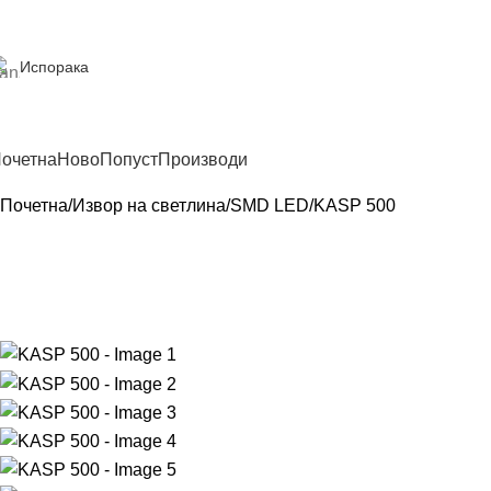
Испорака
очетна
Ново
Попуст
Производи
Почетна
Извор на светлина
SMD LED
KASP 500