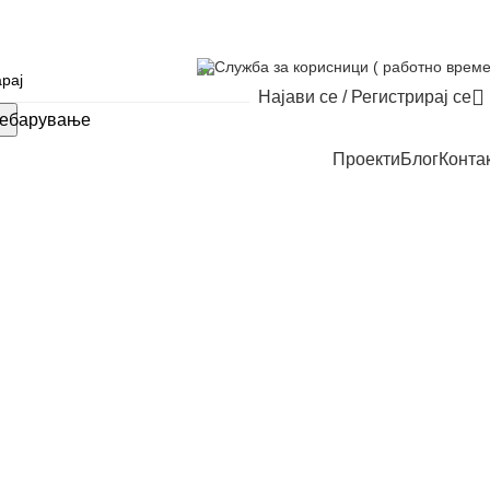
Служба за корисници ( работно време
Најави се / Регистрирај се
ебарување
Проекти
Блог
Конта